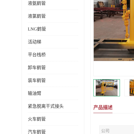
液氨鹤管
液氯鹤管
LNG鹤管
活动梯
平台栈桥
卸车鹤管
装车鹤管
输油臂
紧急脱离干式接头
产品描述
火车鹤管
公司
汽车鹤管