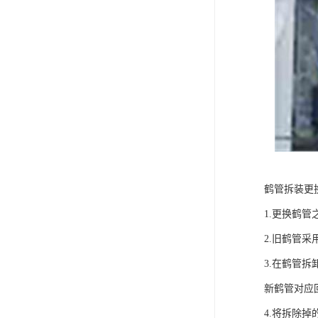
鹤管拆装更
1.更换鹤
2.旧鹤管
3.在鹤管
新鹤管对应
4.将拆除