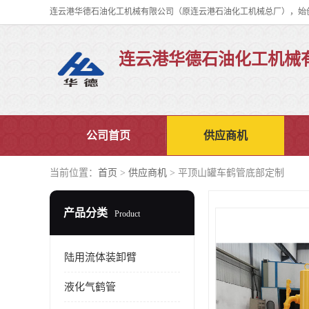
连云港华德石油化工机械
公司首页
供应商机
当前位置：
首页
>
供应商机
> 平顶山罐车鹤管底部定制
产品分类
Product
陆用流体装卸臂
液化气鹤管