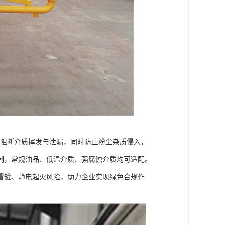
效阻断介质挥发与泄漏，同时防止粉尘杂质侵入，
制，常规油品、低温介质、强腐蚀介质均可适配。
冒罐、静电起火风险，助力企业实现绿色合规作