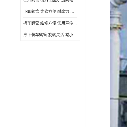
下卸鹤管 维修方便 耐腐蚀 耐高温
槽车鹤管 维修方便 使用寿命较长
液下装车鹤管 旋转灵活 减小压力损失