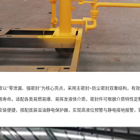
管以“零泄漏、强密封”为核心亮点，采用主密封+防尘密封双重结构，有
用寿命。适配各类易燃易爆、易挥发液体介质，密封件可根据介质特性定
安装便捷，搭配底装溢油静电保护器，实现高液位预警与静电接地报警，