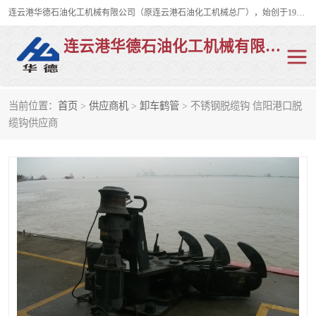
连云港华德石油化工机械有限公司（原连云港石油化工机械总厂），始创于1982年，是从事码头船用流体装卸臂、陆用流体装卸臂（鹤管）、活动梯、钢构平台、定量装车系统等全系列流体装卸设备的设计、制造、销售以及服务的专业供应商。
连云港华德石油化工机械有限公司
当前位置：
首页
>
供应商机
>
卸车鹤管
> 不锈钢脱缆钩 信阳港口脱
陆用流体装卸臂
液化气鹤管
缆钩供应商
液氨鹤管
液氯鹤管
LNG鹤管
活动梯
平台栈桥
卸车鹤管
装车鹤管
输油臂
紧急脱离干式接头
火车鹤管