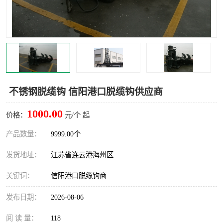
汽车鹤管
顶部鹤管
底部鹤管
低温鹤管
浮动出油装置
鹤管
车臂
拉断阀
不锈钢脱缆钩 信阳港口脱缆钩供应商
1000.00
价格：
元/个 起
产品数量：
9999.00个
发货地址：
江苏省连云港海州区
关键词：
信阳港口脱缆钩商
发布日期：
2026-08-06
阅 读 量：
118