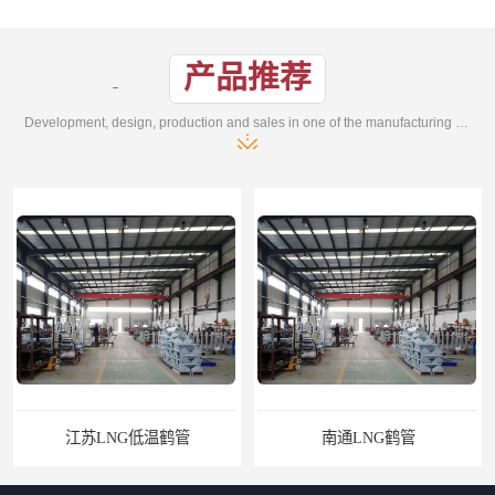
产品推荐
Development, design, production and sales in one of the manufacturing enterprises
管
南通LNG鹤管