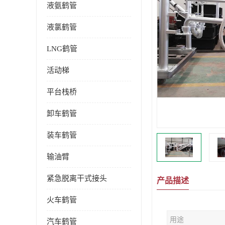
液氨鹤管
液氯鹤管
LNG鹤管
活动梯
平台栈桥
卸车鹤管
装车鹤管
输油臂
紧急脱离干式接头
产品描述
火车鹤管
用途
汽车鹤管