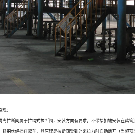
原理：
脱离拉断阀属于拉绳式拉断阀，安装方向有要求，不带接扣端安装在鹤管
，将钢丝绳挂在罐车，其原理是拉断阀受到外来拉力时自动断开（当超预