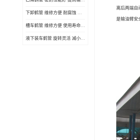
离后两端自
下卸鹤管 维修方便 耐腐蚀 耐高温
是输油臂安
槽车鹤管 维修方便 使用寿命较长
液下装车鹤管 旋转灵活 减小压力损失