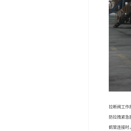
拉断阀工作
防拉拽紧急
鹤管连接时