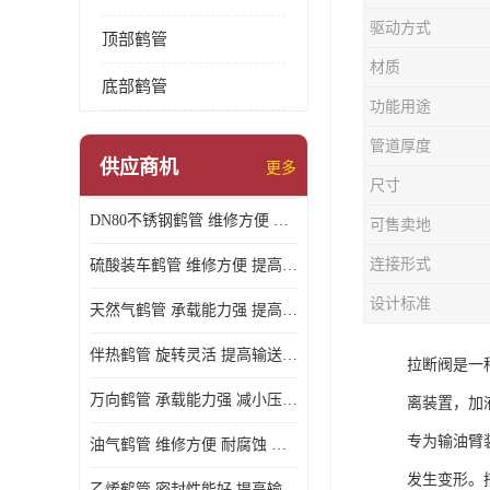
驱动方式
顶部鹤管
材质
底部鹤管
功能用途
管道厚度
供应商机
更多
尺寸
DN80不锈钢鹤管 维修方便 提高输送效率
可售卖地
连接形式
硫酸装车鹤管 维修方便 提高输送效率
设计标准
天然气鹤管 承载能力强 提高输送效率
伴热鹤管 旋转灵活 提高输送效率
拉断阀是一
万向鹤管 承载能力强 减小压力损失
离装置，加
专为输油臂
油气鹤管 维修方便 耐腐蚀 耐高温
发生变形。
乙烯鹤管 密封性能好 提高输送效率