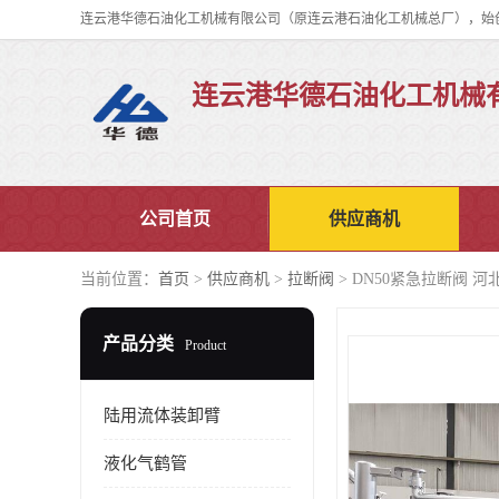
连云港华德石油化工机械
公司首页
供应商机
当前位置：
首页
>
供应商机
>
拉断阀
> DN50紧急拉断阀 
产品分类
Product
陆用流体装卸臂
液化气鹤管