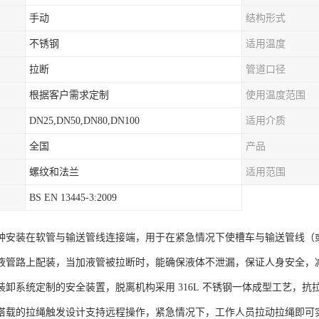
手动
结构形式
不锈钢
适用温度
拉断
管道口径
根据客户需求定制
使用温度范围
DN25,DN50,DN80,DN100
适用介质
全国
产品
螺纹和法兰
适用范围
BS EN 13445-3:2009
种安装在软管与输送管线连接端，用于在紧急情况下使槽车与输送管线（
液管路上配装，当加液管被拉断时，能确保液体不泄漏，保证人身安全，
装卸系统定制的安全装置，脱离机构采用 316L 不锈钢一体成型工艺，
搭载的拉绳触发设计支持远程操作，紧急情况下，工作人员拉动拉绳即可