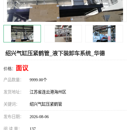
汽车鹤管
顶部鹤管
底部鹤管
低温鹤管
浮动出油装置
鹤管
车臂
拉断阀
绍兴气缸压紧鹤管_液下装卸车系统_华德
面议
价格：
产品数量：
9999.00个
发货地址：
江苏省连云港海州区
关键词：
绍兴气缸压紧鹤管
发布日期：
2026-08-06
阅 读 量：
137