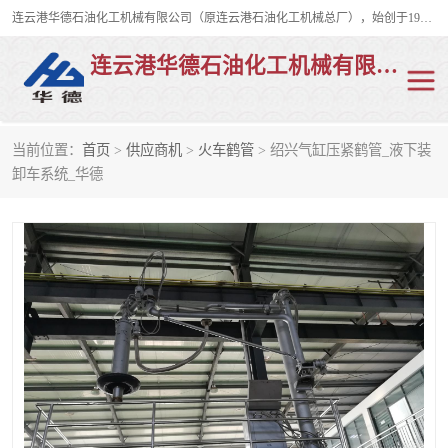
连云港华德石油化工机械有限公司（原连云港石油化工机械总厂），始创于1982年，是从事码头船用流体装卸臂、陆用流体装卸臂（鹤管）、活动梯、钢构平台、定量装车系统等全系列流体装卸设备的设计、制造、销售以及服务的专业供应商。
连云港华德石油化工机械有限公司
当前位置：
首页
>
供应商机
>
火车鹤管
> 绍兴气缸压紧鹤管_液下装
陆用流体装卸臂
液化气鹤管
卸车系统_华德
液氨鹤管
液氯鹤管
LNG鹤管
活动梯
平台栈桥
卸车鹤管
装车鹤管
输油臂
紧急脱离干式接头
火车鹤管