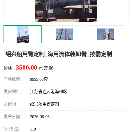
汽车鹤管
顶部鹤管
底部鹤管
低温鹤管
浮动出油装置
鹤管
车臂
拉断阀
绍兴船用臂定制_海用流体装卸臂_按需定制
3500.00
价格：
元/套 起
产品数量：
9999.00套
发货地址：
江苏省连云港海州区
关键词：
绍兴船用臂定制
发布日期：
2026-08-06
阅 读 量：
119