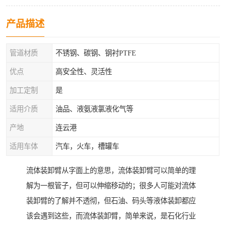
产品描述
管道材质
不锈钢、碳钢、钢衬PTFE
优点
高安全性、灵活性
加工定制
是
适用介质
油品、液氨液氯液化气等
产地
连云港
适用车体
汽车，火车，槽罐车
流体装卸臂从字面上的意思，流体装卸臂可以简单的理
解为一根管子，但可以伸缩移动的；很多人可能对流体
装卸臂的了解并不透彻，但石油、码头等液体装卸都应
该会遇到这些，而流体装卸臂，简单来说，是石化行业