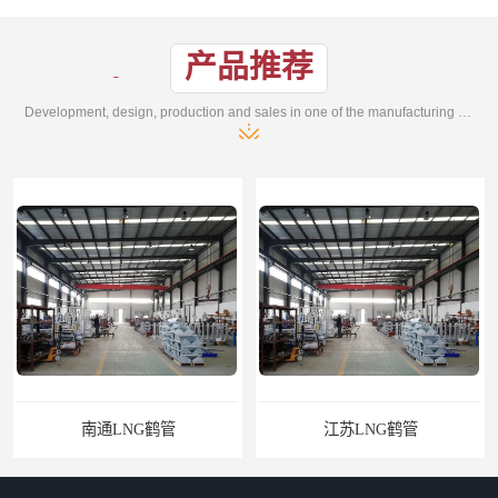
产品推荐
Development, design, production and sales in one of the manufacturing enterprises
NG鹤管
江苏LNG鹤管