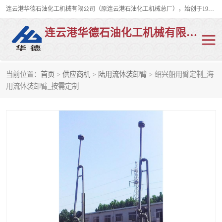
连云港华德石油化工机械有限公司（原连云港石油化工机械总厂），始创于1982年，是从事码头船用流体装卸臂、陆用流体装卸臂（鹤管）、活动梯、钢构平台、定量装车系统等全系列流体装卸设备的设计、制造、销售以及服务的专业供应商。
连云港华德石油化工机械有限公司
当前位置：
首页
>
供应商机
>
陆用流体装卸臂
> 绍兴船用臂定制_海
陆用流体装卸臂
液化气鹤管
用流体装卸臂_按需定制
液氨鹤管
液氯鹤管
LNG鹤管
活动梯
平台栈桥
卸车鹤管
装车鹤管
输油臂
紧急脱离干式接头
火车鹤管