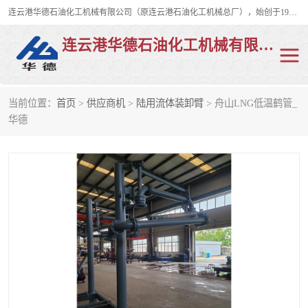
连云港华德石油化工机械有限公司（原连云港石油化工机械总厂），始创于1982年，是从事码头船用流体装卸臂、陆用流体装卸臂（鹤管）、活动梯、钢构平台、定量装车系统等全系列流体装卸设备的设计、制造、销售以及服务的专业供应商。
连云港华德石油化工机械有限公司
当前位置：
首页
>
供应商机
>
陆用流体装卸臂
> 舟山LNG低温鹤管_
陆用流体装卸臂
液化气鹤管
华德
液氨鹤管
液氯鹤管
LNG鹤管
活动梯
平台栈桥
卸车鹤管
装车鹤管
输油臂
紧急脱离干式接头
火车鹤管