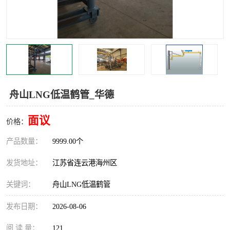
汽车鹤管
顶部鹤管
底部鹤管
低温鹤管
浮动出油装置
鹤管
车臂
拉断阀
舟山LNG低温鹤管_华德
面议
价格：
产品数量：
9999.00个
发货地址：
江苏省连云港海州区
关键词：
舟山LNG低温鹤管
发布日期：
2026-08-06
阅 读 量：
121