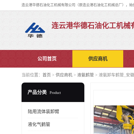
连云港华德石油化工机械
公司首页
供应商机
当前位置：
首页
>
供应商机
>
液氨鹤管
> 液氨卸车鹤管_安
产品分类
Product
陆用流体装卸臂
液化气鹤管