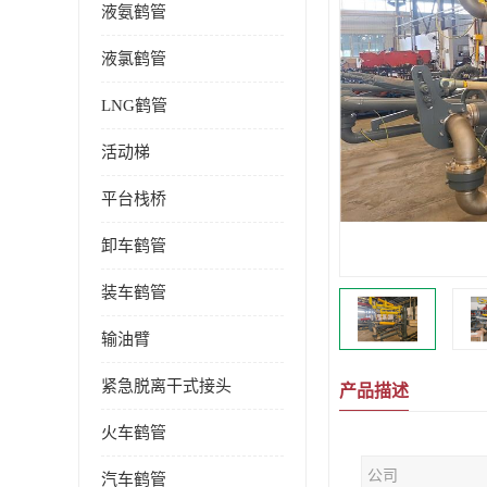
液氨鹤管
液氯鹤管
LNG鹤管
活动梯
平台栈桥
卸车鹤管
装车鹤管
输油臂
紧急脱离干式接头
产品描述
火车鹤管
公司
汽车鹤管