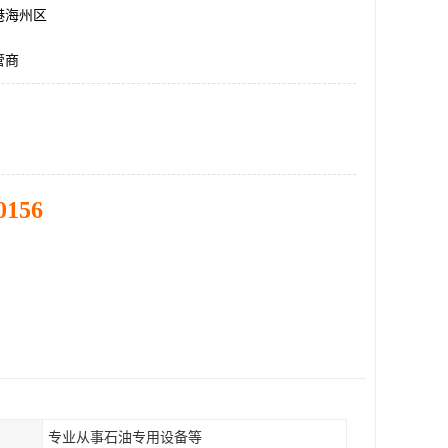
港海州区
管商
0156
专业从事石油专用设备等