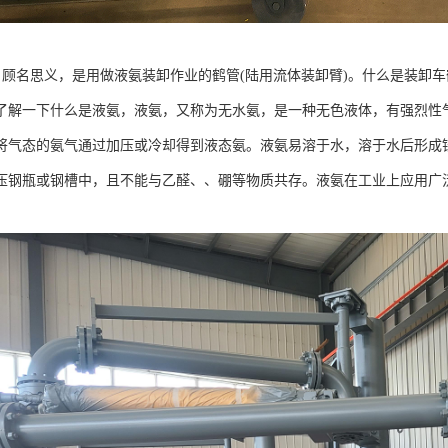
— 顾名思义，是用做液氨装卸作业的鹤管(陆用流体装卸臂)。什么是装卸车
一下什么是液氨，液氨，又称为无水氨，是一种无色液体，有强烈性气
将气态的氨气通过加压或冷却得到液态氨。液氨易溶于水，溶于水后形成铵根
压钢瓶或钢槽中，且不能与乙醛、、硼等物质共存。液氨在工业上应用广