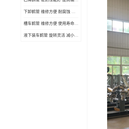
下卸鹤管 维修方便 耐腐蚀 耐高温
槽车鹤管 维修方便 使用寿命较长
液下装车鹤管 旋转灵活 减小压力损失