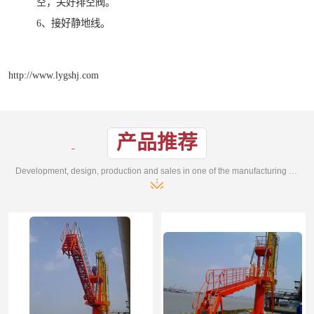
空，关好排空阀。
6、接好静地线。
http://www.lygshj.com
产品推荐
Development, design, production and sales in one of the manufacturing enterprises