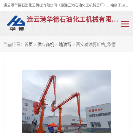
连云港华德石油化工机械有限公司（原连云港石油化工机械总厂），始创于1982年，是从事码头船用流体装卸臂、陆用流体装卸臂（鹤管）、活动梯、钢构平台、定量装车系统等全系列流体装卸设备的设计、制造、销售以及服务的专业供应商。
连云港华德石油化工机械有限公司
当前位置：
首页
>
供应商机
>
输油臂
> 西安输油臂价格_华德
陆用流体装卸臂
液化气鹤管
液氨鹤管
液氯鹤管
LNG鹤管
活动梯
平台栈桥
卸车鹤管
装车鹤管
输油臂
紧急脱离干式接头
火车鹤管