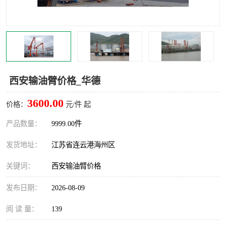
汽车鹤管
顶部鹤管
底部鹤管
低温鹤管
浮动出油装置
鹤管
西安输油臂价格_华德
车臂
拉断阀
3600.00
价格：
元/件 起
产品数量：
9999.00件
发货地址：
江苏省连云港海州区
关键词：
西安输油臂价格
发布日期：
2026-08-09
阅 读 量：
139