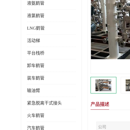
液氨鹤管
液氯鹤管
LNG鹤管
活动梯
平台栈桥
卸车鹤管
装车鹤管
输油臂
紧急脱离干式接头
产品描述
火车鹤管
公司
汽车鹤管