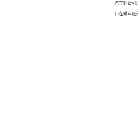
汽车鹤管可
口在罐车底