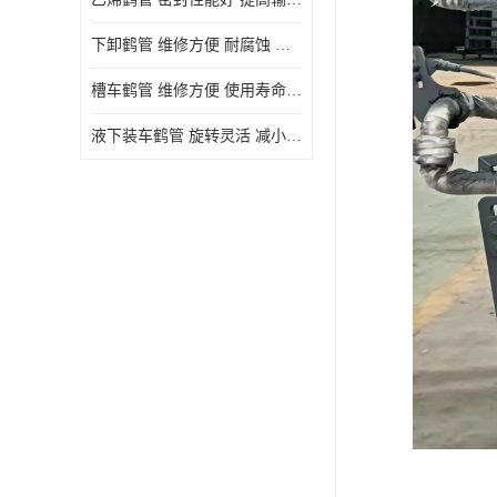
下卸鹤管 维修方便 耐腐蚀 耐高温
槽车鹤管 维修方便 使用寿命较长
液下装车鹤管 旋转灵活 减小压力损失