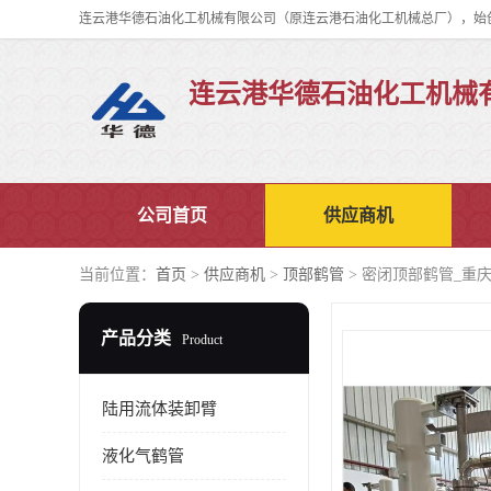
连云港华德石油化工机械
公司首页
供应商机
当前位置：
首页
>
供应商机
>
顶部鹤管
> 密闭顶部鹤管_重
产品分类
Product
陆用流体装卸臂
液化气鹤管