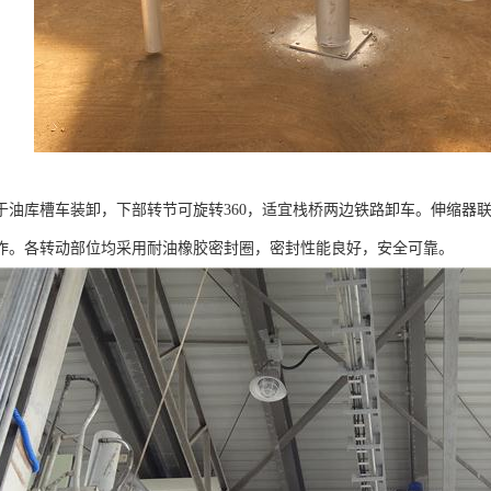
于油库槽车装卸，下部转节可旋转360，适宜栈桥两边铁路卸车。伸缩器
作。各转动部位均采用耐油橡胶密封圈，密封性能良好，安全可靠。