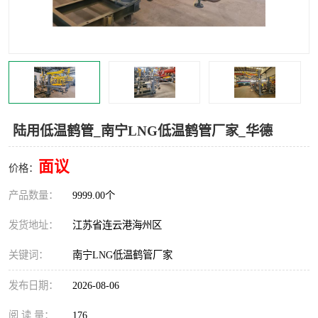
汽车鹤管
顶部鹤管
底部鹤管
低温鹤管
浮动出油装置
鹤管
车臂
拉断阀
陆用低温鹤管_南宁LNG低温鹤管厂家_华德
面议
价格：
产品数量：
9999.00个
发货地址：
江苏省连云港海州区
关键词：
南宁LNG低温鹤管厂家
发布日期：
2026-08-06
阅 读 量：
176