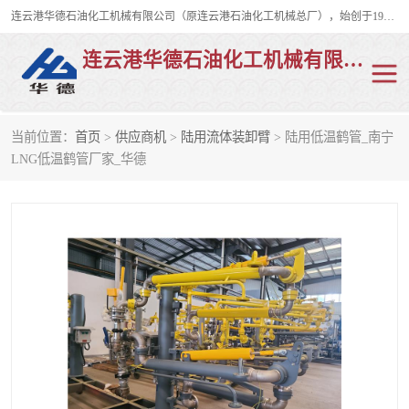
连云港华德石油化工机械有限公司（原连云港石油化工机械总厂），始创于1982年，是从事码头船用流体装卸臂、陆用流体装卸臂（鹤管）、活动梯、钢构平台、定量装车系统等全系列流体装卸设备的设计、制造、销售以及服务的专业供应商。
连云港华德石油化工机械有限公司
当前位置：
首页
>
供应商机
>
陆用流体装卸臂
> 陆用低温鹤管_南宁
陆用流体装卸臂
液化气鹤管
LNG低温鹤管厂家_华德
液氨鹤管
液氯鹤管
LNG鹤管
活动梯
平台栈桥
卸车鹤管
装车鹤管
输油臂
紧急脱离干式接头
火车鹤管