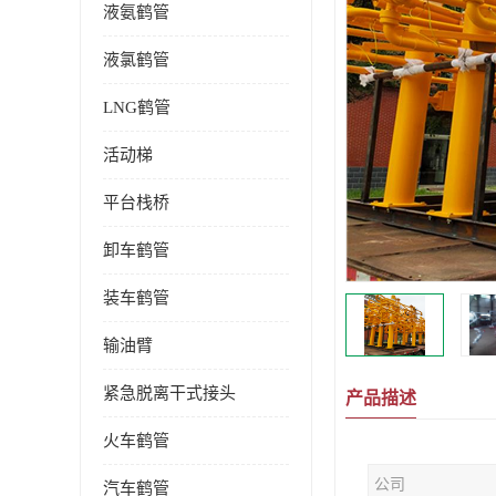
液氨鹤管
液氯鹤管
LNG鹤管
活动梯
平台栈桥
卸车鹤管
装车鹤管
输油臂
紧急脱离干式接头
产品描述
火车鹤管
公司
汽车鹤管