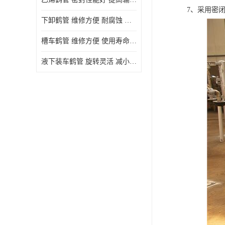
7、采用密
下卸鹤管 维修方便 耐腐蚀 耐高温
槽车鹤管 维修方便 使用寿命较长
液下装车鹤管 旋转灵活 减小压力损失