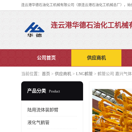
连云港华德石油化工机械
公司首页
供应商机
当前位置：
首页
>
供应商机
>
LNG鹤管
> 鹤管公司 嘉兴气
产品分类
Product
陆用流体装卸臂
液化气鹤管