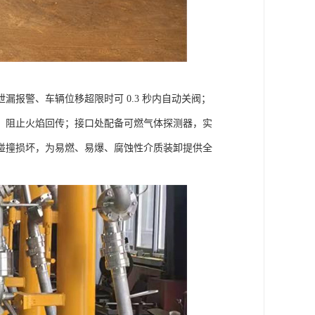
报警、车辆位移超限时可 0.3 秒内自动关阀；
，阻止火焰回传；接口处配备可燃气体探测器，实
碰撞损坏，为易燃、易爆、腐蚀性介质装卸提供全