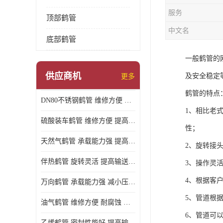
服务
顶部鹤管
中文名
底部鹤管
一般鹤管的
供应商机
及安全稳定
更多
鹤管的特点
DN80不锈钢鹤管 维修方便 提高输送效率
1、相比老
硫酸装车鹤管 维修方便 提高输送效率
性；
天然气鹤管 承载能力强 提高输送效率
2、旋转接
伴热鹤管 旋转灵活 提高输送效率
3、操作灵
4、根据客
万向鹤管 承载能力强 减小压力损失
5、管道根
油气鹤管 维修方便 耐腐蚀 耐高温
6、管道可
乙烯鹤管 密封性能好 提高输送效率