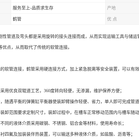
服务至上-品质求生存
产地
鹤管
优 点
刚性管道及弯头都是采用旋转的接头连接而成，从而实现运输工具与储运
等优点，从而取代了传统的软管连接。
：
式的软管连接，鹤管采用硬连接方式，加上紧急脱离等安全装置，可以有
头采用优良双辊道工艺，360度转向轻便，无渗漏，维护保养方便；
活，随遇平衡的弹簧缸平衡器使装卸臂操作轻便、省力，单人即可完成管
户装卸范围要求定制尺寸，装卸过程中，在槽车正常移动范围内与槽车随
据不同的液体介质采用碳钢、不锈钢、铝合金等材料，使用寿命长；
以衬四氟及加装装伴热装置，可以输送多种液体介质，如盐酸、沥青等；