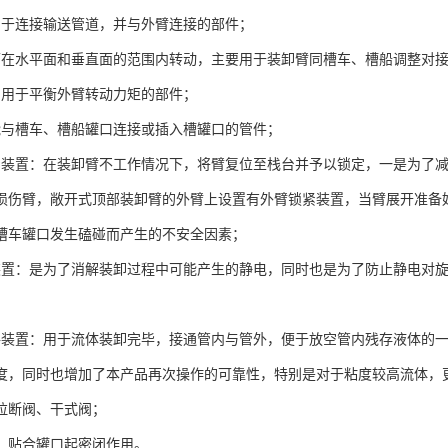
用于连接输送管道，并与外臂连接的部件；
可在水平面和垂直面的范围内转动，主要用于装卸臂同槽车、槽船调整对
：用于平衡外臂转动力矩的部件；
能与槽车、槽船罐口连接或插入槽罐口的管件；
紧装置：在装卸臂不工作情况下，将臂复位至栈台并予以锁定，一是为了
损伤臂，敞开式顶部装卸臂的外臂上设置有外臂锁紧装置，当臂展开准备
槽车罐口发生磕碰而产生的不安全因素；
装置：是为了消解装卸过程中可能产生的静电，同时也是为了防止静电对
路装置：用于流体装卸完毕，接通管内与管外，便于放空管内残存液体的
度，同时也增加了本产品再次操作的可靠性，特别是对于粘度较高流体，
、拉断阀、干式阀；
帽：贴合罐口起密闭作用。