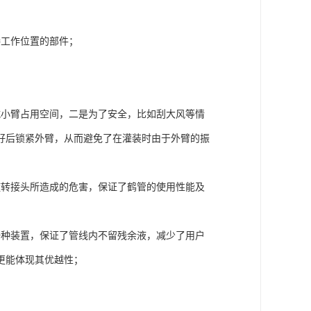
接工作位置的部件；
减小臂占用空间，二是为了安全，比如刮大风等情
好后锁紧外臂，从而避免了在灌装时由于外臂的振
旋转接头所造成的危害，保证了鹤管的使用性能及
一种装置，保证了管线内不留残余液，减少了用户
更能体现其优越性；