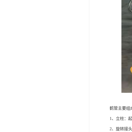
鹤管主要组
1、立柱：
2、旋转接