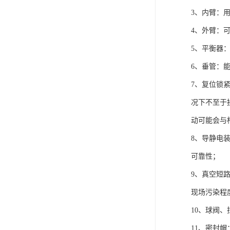
3、内臂：
4、外臂：
5、平衡器
6、垂管：
7、复位锁
况下不至于
动可能会与
8、导静电
可靠性；
9、真空短
现场污染程
10、球阀
11、密封