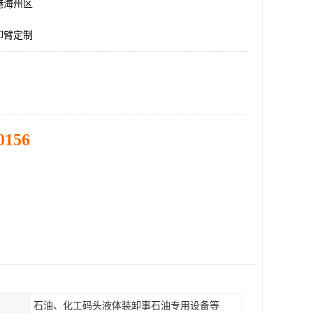
港海州区
卸臂定制
0156
石油、化工码头液体装卸事石油专用设备等