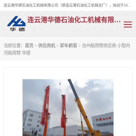
连云港华德石油化工机械有限公司（原连云港石油化工机械总厂），始创于1982年，是从事码头船用流体装卸臂、陆用流体装卸臂（鹤管）、活动梯、钢构平台、定量装车系统等全系列流体装卸设备的设计、制造、销售以及服务的专业供应商。
连云港华德石油化工机械有限公司
当前位置：
首页
>
供应商机
>
卸车鹤管
> 台州船用臂供应商 小型内
陆用流体装卸臂
液化气鹤管
河船用臂 华德
液氨鹤管
液氯鹤管
LNG鹤管
活动梯
平台栈桥
卸车鹤管
装车鹤管
输油臂
紧急脱离干式接头
火车鹤管