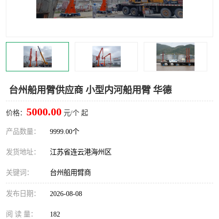
汽车鹤管
顶部鹤管
底部鹤管
低温鹤管
浮动出油装置
鹤管
车臂
拉断阀
台州船用臂供应商 小型内河船用臂 华德
5000.00
价格：
元/个 起
产品数量：
9999.00个
发货地址：
江苏省连云港海州区
关键词：
台州船用臂商
发布日期：
2026-08-08
阅 读 量：
182