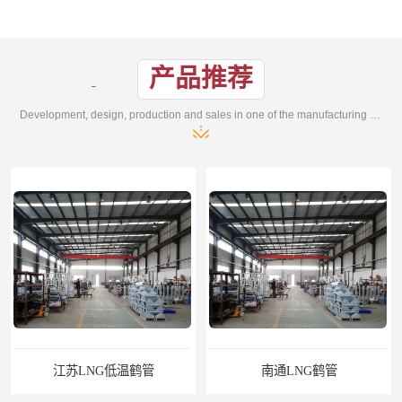
产品推荐
Development, design, production and sales in one of the manufacturing enterprises
江苏LNG低温鹤管
南通LNG鹤管