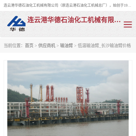
连云港华德石油化工机械有限公司（原连云港石油化工机械总厂），始创于1982年，是从事码头船用流体装卸臂、陆用流体装卸臂（鹤管）、活动梯、钢构平台、定量装车系统等全系列流体装卸设备的设计、制造、销售以及服务的专业供应商。
连云港华德石油化工机械有限公司
当前位置：
首页
>
供应商机
>
输油臂
> 低温输油臂_长沙输油臂价格
陆用流体装卸臂
液化气鹤管
液氨鹤管
液氯鹤管
LNG鹤管
活动梯
平台栈桥
卸车鹤管
装车鹤管
输油臂
紧急脱离干式接头
火车鹤管