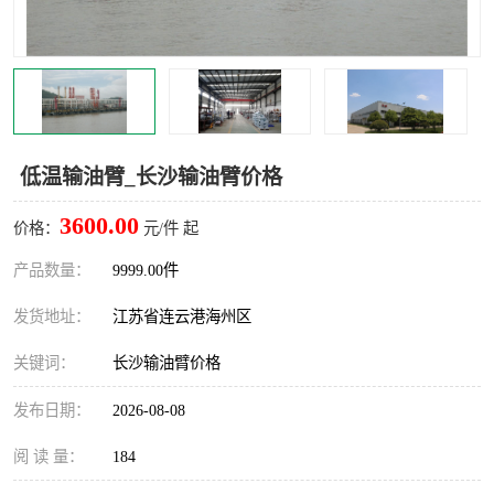
汽车鹤管
顶部鹤管
底部鹤管
低温鹤管
浮动出油装置
鹤管
低温输油臂_长沙输油臂价格
车臂
拉断阀
3600.00
价格：
元/件 起
产品数量：
9999.00件
发货地址：
江苏省连云港海州区
关键词：
长沙输油臂价格
发布日期：
2026-08-08
阅 读 量：
184