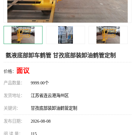
汽车鹤管
顶部鹤管
底部鹤管
低温鹤管
浮动出油装置
鹤管
车臂
拉断阀
氨液底部卸车鹤管 甘孜底部装卸油鹤管定制
面议
价格：
产品数量：
9999.00个
发货地址：
江苏省连云港海州区
关键词：
甘孜底部装卸油鹤管定制
发布日期：
2026-08-08
阅 读 量：
115