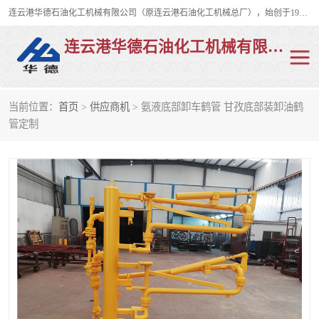
连云港华德石油化工机械有限公司（原连云港石油化工机械总厂），始创于1982年，是从事码头船用流体装卸臂、陆用流体装卸臂（鹤管）、活动梯、钢构平台、定量装车系统等全系列流体装卸设备的设计、制造、销售以及服务的专业供应商。
连云港华德石油化工机械有限公司
当前位置：
首页
>
供应商机
> 氨液底部卸车鹤管 甘孜底部装卸油鹤
陆用流体装卸臂
液化气鹤管
管定制
液氨鹤管
液氯鹤管
LNG鹤管
活动梯
平台栈桥
卸车鹤管
装车鹤管
输油臂
紧急脱离干式接头
火车鹤管