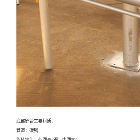
底部鹤管主要材质：
管道：碳钢
旋转接头：外圈45#钢，内圈304