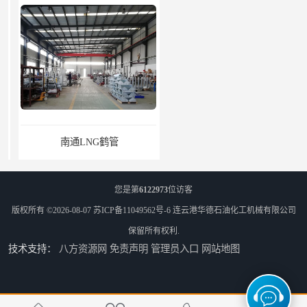
南通LNG鹤管
江苏LNG鹤管
您是第
6122973
位访客
版权所有 ©2026-08-07
苏ICP备11049562号-6
连云港华德石油化工机械有限公司
保留所有权利.
技术支持：
八方资源网
免责声明
管理员入口
网站地图