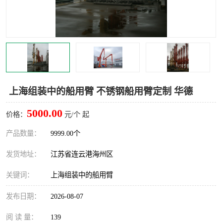
汽车鹤管
顶部鹤管
底部鹤管
低温鹤管
浮动出油装置
鹤管
车臂
拉断阀
上海组装中的船用臂 不锈钢船用臂定制 华德
5000.00
价格：
元/个 起
产品数量：
9999.00个
发货地址：
江苏省连云港海州区
关键词：
上海组装中的船用臂
发布日期：
2026-08-07
阅 读 量：
139