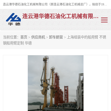
连云港华德石油化工机械有限公司（原连云港石油化工机械总厂），始创于1982年，是从事码头船用流体装卸臂、陆用流体装卸臂（鹤管）、活动梯、钢构平台、定量装车系统等全系列流体装卸设备的设计、制造、销售以及服务的专业供应商。
连云港华德石油化工机械有限公司
当前位置：
首页
>
供应商机
>
卸车鹤管
> 上海组装中的船用臂 不锈
陆用流体装卸臂
液化气鹤管
钢船用臂定制 华德
液氨鹤管
液氯鹤管
LNG鹤管
活动梯
平台栈桥
卸车鹤管
装车鹤管
输油臂
紧急脱离干式接头
火车鹤管