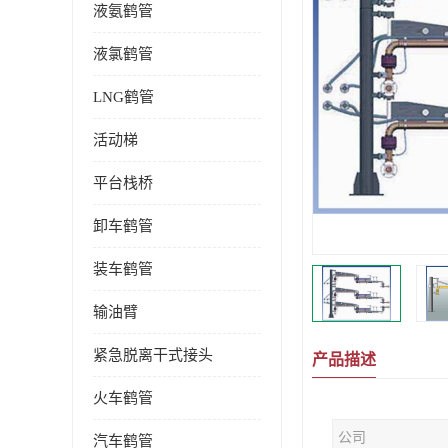
液氨鹤管
液氯鹤管
LNG鹤管
活动梯
平台栈桥
卸车鹤管
装车鹤管
输油臂
紧急脱离干式接头
产品描述
火车鹤管
公司
汽车鹤管