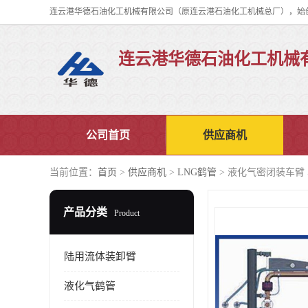
连云港华德石油化工机械
公司首页
供应商机
当前位置：
首页
>
供应商机
>
LNG鹤管
> 液化气密闭装车臂
产品分类
Product
陆用流体装卸臂
液化气鹤管