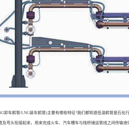
LNG卸车鹤管/LNG装车鹤管)主要有哪些特征?我们都知道低温鹤管是石
道及弯头衔接起来，用来完成火车、汽车槽车与栈桥储运管线之间传输液