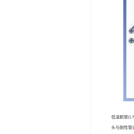
低温鹤管(
头与刚性管