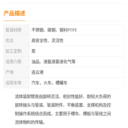
产品描述
管道材质
不锈钢、碳钢、钢衬PTFE
优点
高安全性、灵活性
加工定制
是
适用介质
油品、液氨液氯液化气等
产地
连云港
适用车体
汽车，火车，槽罐车
流体装卸臂是由旋转灵活、密封性能好、耐较大负荷的
旋转接头与管道、管道附件、平衡装置、支撑机构及控
制操作系统组合而成，主要用于槽车、槽船与管线之间
流体物料的传输。