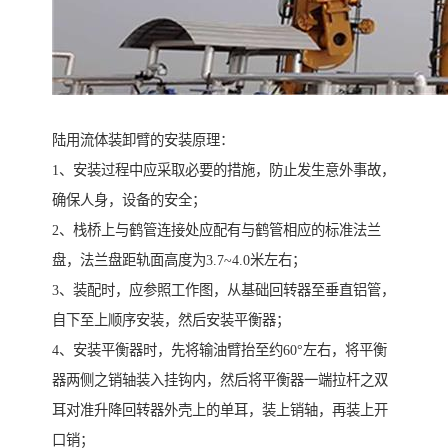
陆用流体装卸臂的安装原理：
1、安装过程中应采取必要的措施，防止发生意外事故，
确保人身，设备的安全；
2、栈桥上与鹤管连接处应配有与鹤管相应的标准法兰
盘，法兰盘距轨面高度为3.7~4.0米左右；
3、装配时，应参照工作图，从基础回转器至垂直铝管，
自下至上顺序安装，然后安装平衡器；
4、安装平衡器时，先将输油臂抬至约60°左右，将平衡
器两侧之销轴装入挂钩内，然后将平衡器一端拉杆之双
耳对准升降回转器外壳上的单耳，装上销轴，再装上开
口销；