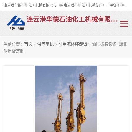
连云港华德石油化工机械有限公司（原连云港石油化工机械总厂），始创于1982年，是从事码头船用流体装卸臂、陆用流体装卸臂（鹤管）、活动梯、钢构平台、定量装车系统等全系列流体装卸设备的设计、制造、销售以及服务的专业供应商。
连云港华德石油化工机械有限公司
当前位置：
首页
>
供应商机
>
陆用流体装卸臂
> 油田撬装设备_湖北
陆用流体装卸臂
液化气鹤管
船用臂定制
液氨鹤管
液氯鹤管
LNG鹤管
活动梯
平台栈桥
卸车鹤管
装车鹤管
输油臂
紧急脱离干式接头
火车鹤管