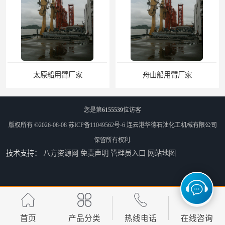
太原船用臂厂家
舟山船用臂厂家
您是第
6155539
位访客
版权所有 ©2026-08-08
苏ICP备11049562号-6
连云港华德石油化工机械有限公司
保留所有权利.
技术支持：
八方资源网
免责声明
管理员入口
网站地图
合肥船用臂
武汉伴热鹤管
首页
产品分类
热线电话
在线咨询