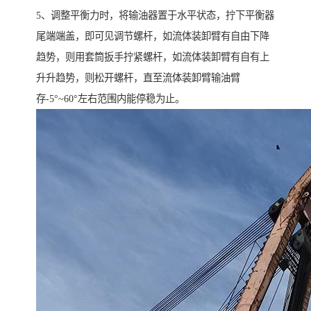
5、调整平衡力时，将输油器置于水平状态，拧下平衡器
尾端端盖，即可见调节螺杆，如流体装卸臂有自由下降
趋势，则用套筒扳手拧紧螺杆，如流体装卸臂有自有上
升升趋势，则松开螺杆，直至流体装卸臂输油臂
存-5°~60°左右范围内能停稳为止。