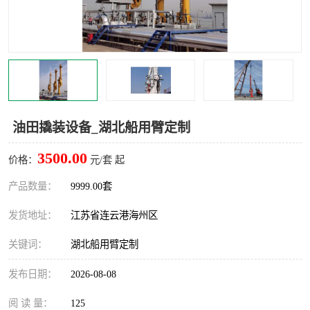
汽车鹤管
顶部鹤管
底部鹤管
低温鹤管
浮动出油装置
鹤管
车臂
拉断阀
油田撬装设备_湖北船用臂定制
3500.00
价格：
元/套 起
产品数量：
9999.00套
发货地址：
江苏省连云港海州区
关键词：
湖北船用臂定制
发布日期：
2026-08-08
阅 读 量：
125