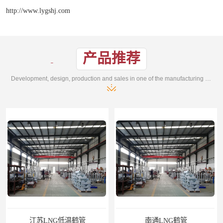
http://www.lygshj.com
产品推荐
Development, design, production and sales in one of the manufacturing enterprises
江苏LNG低温鹤管
南通LNG鹤管