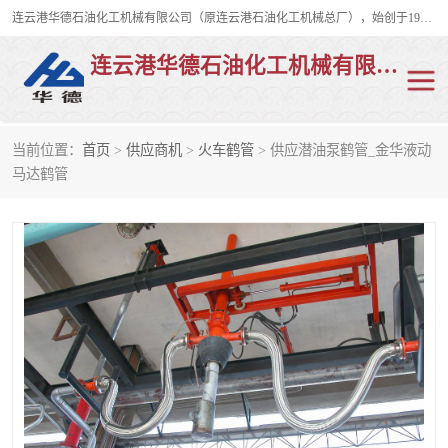
连云港华德石油化工机械有限公司（原连云港石油化工机械总厂），始创于1982年，是从事码头船用流体装卸臂、陆用流体装卸臂（鹤管）、活动梯、钢构平台、定量装车系统等全系列流体装卸设备的设计、制造、销售以及服务的专业供应商。
连云港华德石油化工机械有限公司
当前位置：
首页
>
供应商机
>
火车鹤管
> 供应潜油泵鹤管_金华液动
陆用流体装卸臂
液化气鹤管
马达鹤管
液氨鹤管
液氯鹤管
LNG鹤管
活动梯
平台栈桥
卸车鹤管
装车鹤管
输油臂
紧急脱离干式接头
火车鹤管