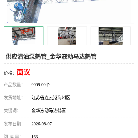
汽车鹤管
顶部鹤管
底部鹤管
低温鹤管
浮动出油装置
鹤管
车臂
拉断阀
供应潜油泵鹤管_金华液动马达鹤管
面议
价格：
产品数量：
9999.00个
发货地址：
江苏省连云港海州区
关键词：
金华液动马达鹤管
发布日期：
2026-08-07
阅 读 量：
163