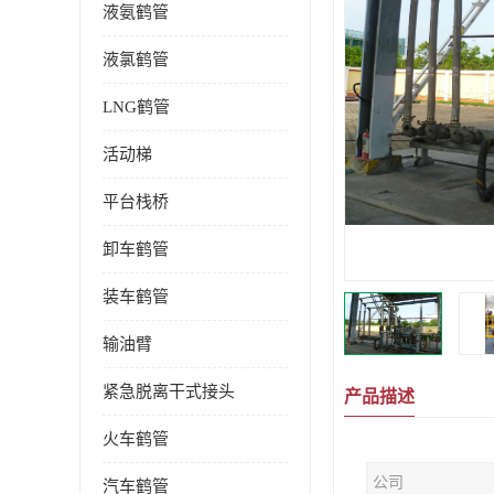
液氨鹤管
液氯鹤管
LNG鹤管
活动梯
平台栈桥
卸车鹤管
装车鹤管
输油臂
紧急脱离干式接头
产品描述
火车鹤管
公司
汽车鹤管