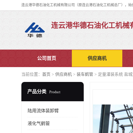
连云港华德石油化工机械
公司首页
供应商机
当前位置：
首页
>
供应商机
>
装车鹤管
> 定量灌装系统 盐
产品分类
Product
陆用流体装卸臂
液化气鹤管