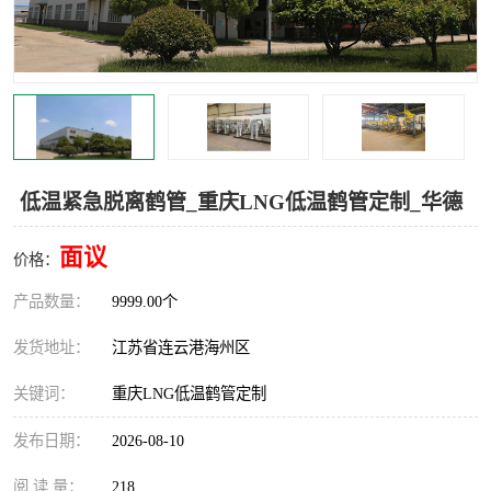
汽车鹤管
顶部鹤管
底部鹤管
低温鹤管
浮动出油装置
鹤管
车臂
拉断阀
低温紧急脱离鹤管_重庆LNG低温鹤管定制_华德
面议
价格：
产品数量：
9999.00个
发货地址：
江苏省连云港海州区
关键词：
重庆LNG低温鹤管定制
发布日期：
2026-08-10
阅 读 量：
218