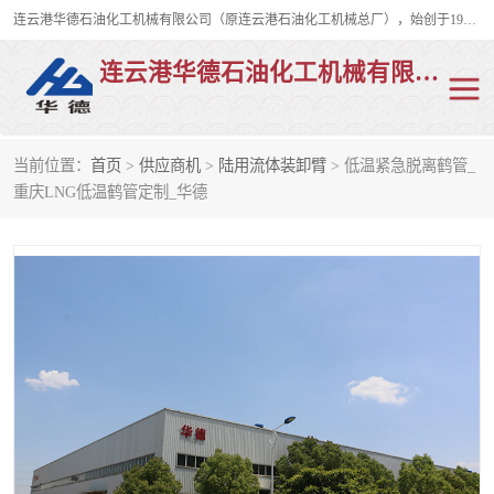
连云港华德石油化工机械有限公司（原连云港石油化工机械总厂），始创于1982年，是从事码头船用流体装卸臂、陆用流体装卸臂（鹤管）、活动梯、钢构平台、定量装车系统等全系列流体装卸设备的设计、制造、销售以及服务的专业供应商。
连云港华德石油化工机械有限公司
当前位置：
首页
>
供应商机
>
陆用流体装卸臂
> 低温紧急脱离鹤管_
陆用流体装卸臂
液化气鹤管
重庆LNG低温鹤管定制_华德
液氨鹤管
液氯鹤管
LNG鹤管
活动梯
平台栈桥
卸车鹤管
装车鹤管
输油臂
紧急脱离干式接头
火车鹤管