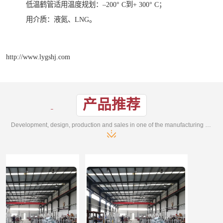
低温鹤管适用温度规划：–200° C到+ 300° C；
用介质：液氮、LNG。
http://www.lygshj.com
产品推荐
Development, design, production and sales in one of the manufacturing enterprises