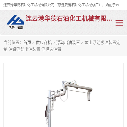
连云港华德石油化工机械有限公司（原连云港石油化工机械总厂），始创于1982年，是从事码头船用流体装卸臂、陆用流体装卸臂（鹤管）、活动梯、钢构平台、定量装车系统等全系列流体装卸设备的设计、制造、销售以及服务的专业供应商。
连云港华德石油化工机械有限公司
当前位置：
首页
>
供应商机
>
浮动出油装置
> 黄山浮动吸油装置定
陆用流体装卸臂
液化气鹤管
制 油罐浮动出油装置 浮桶选油臂
液氨鹤管
液氯鹤管
LNG鹤管
活动梯
平台栈桥
卸车鹤管
装车鹤管
输油臂
紧急脱离干式接头
火车鹤管