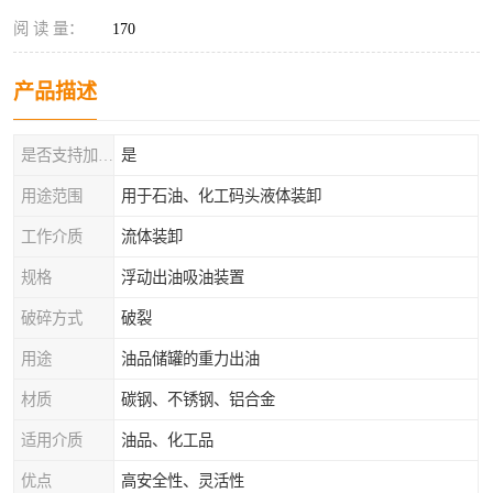
阅 读 量：
170
产品描述
是否支持加工定制
是
用途范围
用于石油、化工码头液体装卸
工作介质
流体装卸
规格
浮动出油吸油装置
破碎方式
破裂
用途
油品储罐的重力出油
材质
碳钢、不锈钢、铝合金
适用介质
油品、化工品
优点
高安全性、灵活性