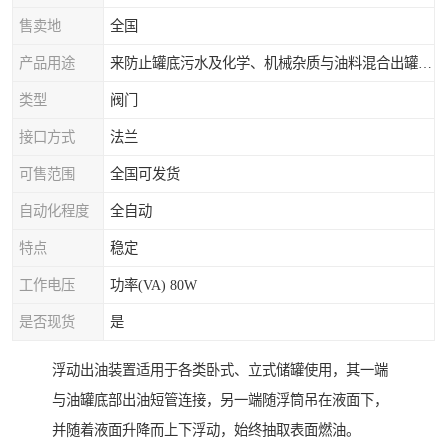
售卖地
全国
产品用途
来防止罐底污水及化学、机械杂质与油料混合出罐，进而保证油罐向外供油的纯净度。
类型
阀门
接口方式
法兰
可售范围
全国可发货
自动化程度
全自动
特点
稳定
工作电压
功率(VA) 80W
是否现货
是
浮动出油装置适用于各类卧式、立式储罐使用，其一端
与油罐底部出油短管连接，另一端随浮筒吊在液面下，
并随着液面升降而上下浮动，始终抽取表面燃油。