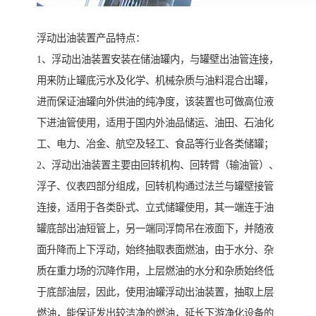
浮动出油装置产品特点：
1、浮动出油装置安装在储油罐内，与罐壁出油管连接，
用来防止罐底污水及化学、机械杂质与油料混合出罐，
进而保证油罐向外供油的纯净度，该装置也可做高位液
下进油管使用，适用于国内外油品储运、油田、石油化
工、电力、冶金、航空及轻工、食品等行业各类储罐；
2、浮动出油装置主要由回转机构、回转臂（输油管）、
浮子、仪表四部分组成，回转机构通过法兰与罐壁接管
连接，适用于各类卧式、立式储罐使用，其一端连于油
罐底部出油短管上，另一端同浮筒吊在液面下，并随液
面升降而上下浮动，始终抽取表面燃油，由于水分、杂
质在重力场的沉降作用，上层燃油的水分和杂质始终低
于底部油层，因此，使用油罐浮动出油装置，抽取上层
燃油，能保证发出较洁净的燃油，延长下游净化设备的