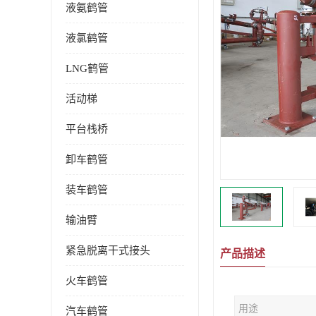
液氨鹤管
液氯鹤管
LNG鹤管
活动梯
平台栈桥
卸车鹤管
装车鹤管
输油臂
紧急脱离干式接头
产品描述
火车鹤管
用途
汽车鹤管