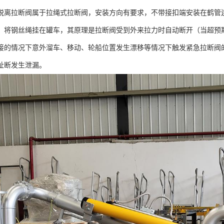
脱离拉断阀属于拉绳式拉断阀，安装方向有要求，不带接扣端安装在鹤管
，将钢丝绳挂在罐车，其原理是拉断阀受到外来拉力时自动断开（当超预
接的情况下意外溜车、移动、轮船位置发生漂移等情况下触发紧急拉断阀
扯断发生泄漏。