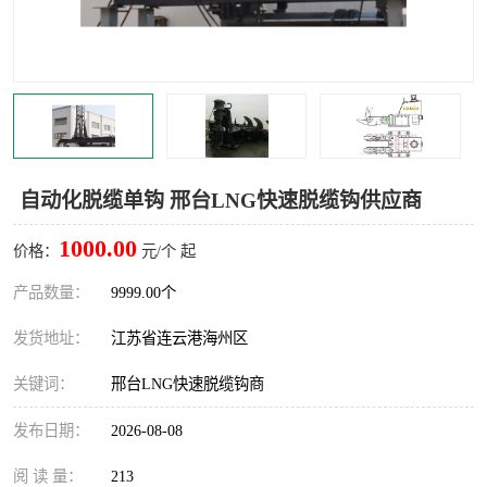
汽车鹤管
顶部鹤管
底部鹤管
低温鹤管
浮动出油装置
鹤管
车臂
拉断阀
自动化脱缆单钩 邢台LNG快速脱缆钩供应商
1000.00
价格：
元/个 起
产品数量：
9999.00个
发货地址：
江苏省连云港海州区
关键词：
邢台LNG快速脱缆钩商
发布日期：
2026-08-08
阅 读 量：
213