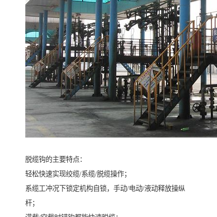
脱缆钩的主要特点：
轻松快速实现绞缆/系缆/脱缆操作；
系缆工冲况下锁定机构自锁，手动/电动/液动释放操纵
杆；