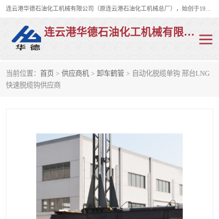
连云港华德石油化工机械有限公司（原连云港石油化工机械总厂），始创于1982年，是从事码头船用流体装卸臂、陆用流体装卸臂（鹤管）、活动梯、钢构平台、定量装车系统等全系列流体装卸设备的设计、制造、销售以及服务的专业供应商。
连云港华德石油化工机械有限公司
当前位置：
首页
>
供应商机
>
卸车鹤管
> 自动化脱缆单钩 邢台LNG
陆用流体装卸臂
液化气鹤管
快速脱缆钩供应商
液氨鹤管
液氯鹤管
LNG鹤管
活动梯
平台栈桥
卸车鹤管
装车鹤管
输油臂
紧急脱离干式接头
火车鹤管