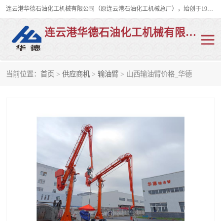
连云港华德石油化工机械有限公司（原连云港石油化工机械总厂），始创于1982年，是从事码头船用流体装卸臂、陆用流体装卸臂（鹤管）、活动梯、钢构平台、定量装车系统等全系列流体装卸设备的设计、制造、销售以及服务的专业供应商。
连云港华德石油化工机械有限公司
当前位置：
首页
>
供应商机
>
输油臂
> 山西输油臂价格_华德
陆用流体装卸臂
液化气鹤管
液氨鹤管
液氯鹤管
LNG鹤管
活动梯
平台栈桥
卸车鹤管
装车鹤管
输油臂
紧急脱离干式接头
火车鹤管