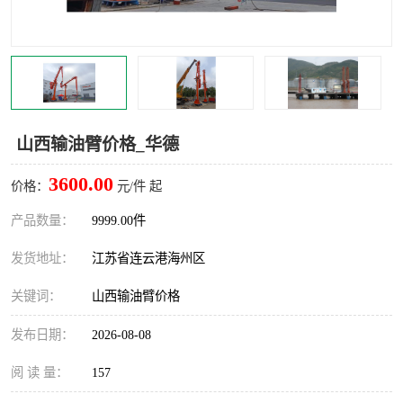
汽车鹤管
顶部鹤管
底部鹤管
低温鹤管
浮动出油装置
鹤管
山西输油臂价格_华德
车臂
拉断阀
3600.00
价格：
元/件 起
产品数量：
9999.00件
发货地址：
江苏省连云港海州区
关键词：
山西输油臂价格
发布日期：
2026-08-08
阅 读 量：
157