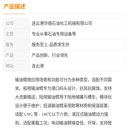
产品描述
公司
连云港华德石油化工机械有限公司
主营
专业从事石油专用设备等
服务
服务至上-品质求生存
产品
产品创新，行业领先
地址
连云港
输油臂按应用场景和功能可分为多种类型，适配不同需
求。船用输油臂专为港口码头设计，抗风抗腐蚀，支持
大流量输送；陆用输油臂用于陆地储罐与槽车，模块化
设计便于维护；低温输油臂采用耐寒材质和保温装置，
适配 LNG 等 - 196℃以下介质；液压式输油臂动力强
劲，适配重载工况；电动输油臂噪音低、环保，支持智