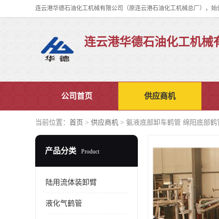
连云港华德石油化工机械
公司首页
供应商机
当前位置：
首页
>
供应商机
> 氨液底部卸车鹤管 绵阳底部鹤
产品分类
Product
陆用流体装卸臂
液化气鹤管