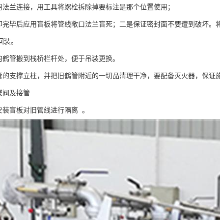
采用法兰连接，用工具将螺栓拆除掉要标注是那个位置使用；
拆卸完毕后应用盲板将管线敞口法兰盲死；二是保证密封面不要遭到破坏。
回装。
掉的鹤管搬到栈桥栏杆处，便于吊装更换。
鹤管的支撑立柱，并把旧鹤管附近的一切品清理干净，要配备灭火器，保证
的碟阀及接管
处安装盲板对旧管线进行隔离 。