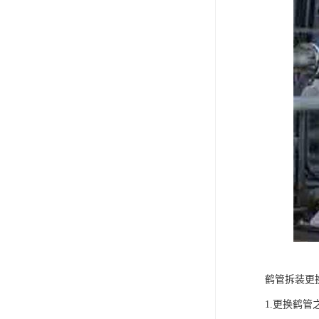
鹤管拆装更
1.更换鹤