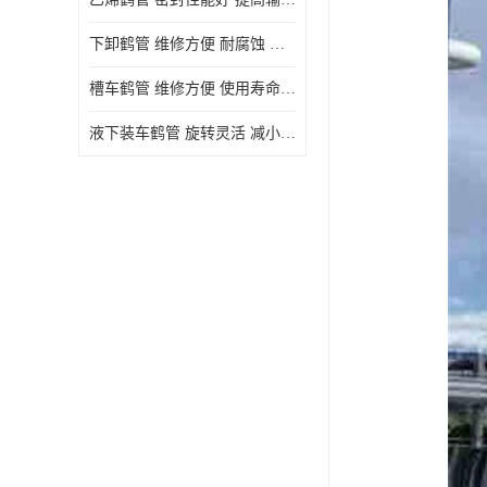
下卸鹤管 维修方便 耐腐蚀 耐高温
槽车鹤管 维修方便 使用寿命较长
液下装车鹤管 旋转灵活 减小压力损失