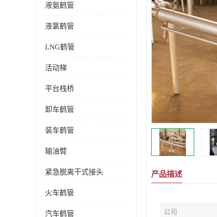
液氨鹤管
液氯鹤管
LNG鹤管
活动梯
平台栈桥
卸车鹤管
装车鹤管
输油臂
紧急脱离干式接头
产品描述
火车鹤管
公司
汽车鹤管