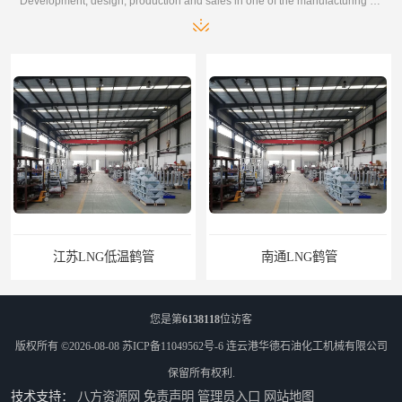
Development, design, production and sales in one of the manufacturing enterprises
江苏LNG低温鹤管
南通LNG鹤管
您是第
6138118
位访客
版权所有 ©2026-08-08
苏ICP备11049562号-6
连云港华德石油化工机械有限公司
保留所有权利.
技术支持：
八方资源网
免责声明
管理员入口
网站地图