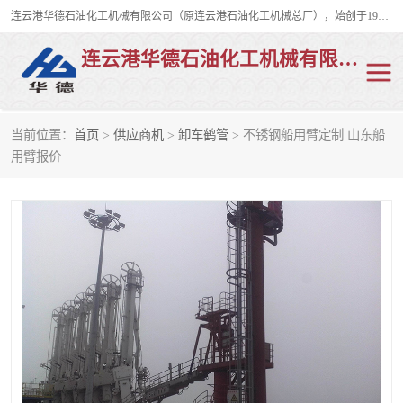
连云港华德石油化工机械有限公司（原连云港石油化工机械总厂），始创于1982年，是从事码头船用流体装卸臂、陆用流体装卸臂（鹤管）、活动梯、钢构平台、定量装车系统等全系列流体装卸设备的设计、制造、销售以及服务的专业供应商。
连云港华德石油化工机械有限公司
当前位置：
首页
>
供应商机
>
卸车鹤管
> 不锈钢船用臂定制 山东船
陆用流体装卸臂
液化气鹤管
用臂报价
液氨鹤管
液氯鹤管
LNG鹤管
活动梯
平台栈桥
卸车鹤管
装车鹤管
输油臂
紧急脱离干式接头
火车鹤管