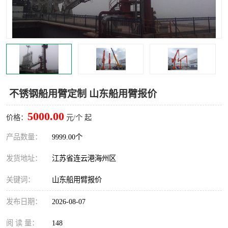
汽车鹤管
顶部鹤管
底部鹤管
低温鹤管
浮动出油装置
鹤管
车臂
拉断阀
不锈钢船用臂定制 山东船用臂报价
5000.00
价格：
元/个 起
产品数量：
9999.00个
发货地址：
江苏省连云港海州区
关键词：
山东船用臂报价
发布日期：
2026-08-07
阅 读 量：
148