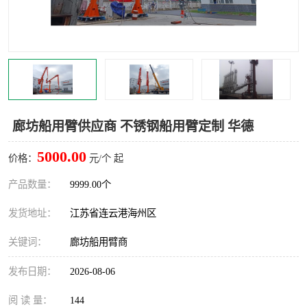
汽车鹤管
顶部鹤管
底部鹤管
低温鹤管
浮动出油装置
鹤管
车臂
拉断阀
廊坊船用臂供应商 不锈钢船用臂定制 华德
5000.00
价格：
元/个 起
产品数量：
9999.00个
发货地址：
江苏省连云港海州区
关键词：
廊坊船用臂商
发布日期：
2026-08-06
阅 读 量：
144