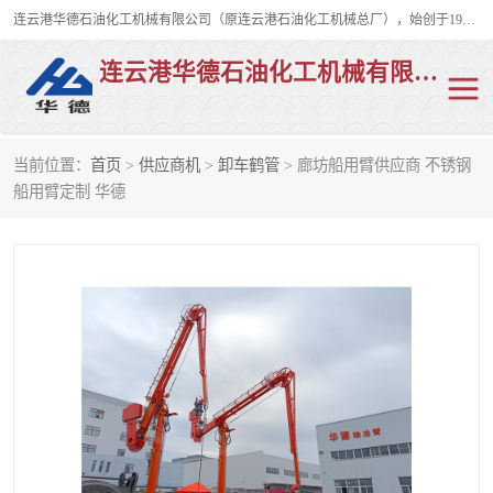
连云港华德石油化工机械有限公司（原连云港石油化工机械总厂），始创于1982年，是从事码头船用流体装卸臂、陆用流体装卸臂（鹤管）、活动梯、钢构平台、定量装车系统等全系列流体装卸设备的设计、制造、销售以及服务的专业供应商。
连云港华德石油化工机械有限公司
当前位置：
首页
>
供应商机
>
卸车鹤管
> 廊坊船用臂供应商 不锈钢
陆用流体装卸臂
液化气鹤管
船用臂定制 华德
液氨鹤管
液氯鹤管
LNG鹤管
活动梯
平台栈桥
卸车鹤管
装车鹤管
输油臂
紧急脱离干式接头
火车鹤管