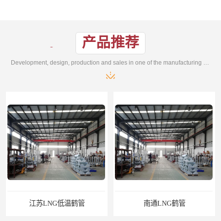
产品推荐
Development, design, production and sales in one of the manufacturing enterprises
江苏LNG低温鹤管
南通LNG鹤管