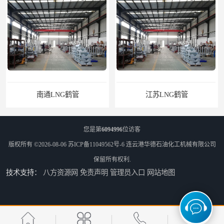
南通LNG鹤管
江苏LNG鹤管
您是第
6094996
位访客
版权所有 ©2026-08-06
苏ICP备11049562号-6
连云港华德石油化工机械有限公司
保留所有权利.
技术支持：
八方资源网
免责声明
管理员入口
网站地图
太原船用臂厂家
舟山船用臂厂家