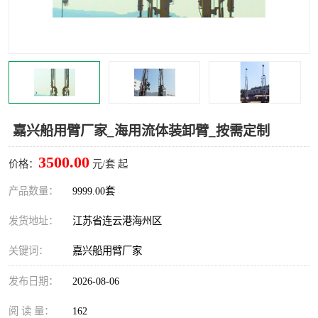
汽车鹤管
顶部鹤管
底部鹤管
低温鹤管
浮动出油装置
鹤管
车臂
拉断阀
嘉兴船用臂厂家_海用流体装卸臂_按需定制
3500.00
价格：
元/套 起
产品数量：
9999.00套
发货地址：
江苏省连云港海州区
关键词：
嘉兴船用臂厂家
发布日期：
2026-08-06
阅 读 量：
162