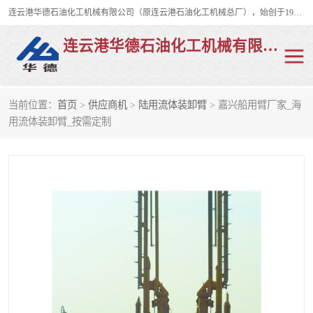
连云港华德石油化工机械有限公司（原连云港石油化工机械总厂），始创于1982年，是从事码头船用流体装卸臂、陆用流体装卸臂（鹤管）、活动梯、钢构平台、定量装车系统等全系列流体装卸设备的设计、制造、销售以及服务的专业供应商。
连云港华德石油化工机械有限公司
当前位置：
首页
>
供应商机
>
陆用流体装卸臂
> 嘉兴船用臂厂家_海
陆用流体装卸臂
液化气鹤管
用流体装卸臂_按需定制
液氨鹤管
液氯鹤管
LNG鹤管
活动梯
平台栈桥
卸车鹤管
装车鹤管
输油臂
紧急脱离干式接头
火车鹤管