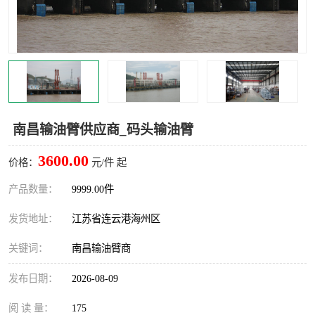
汽车鹤管
顶部鹤管
底部鹤管
低温鹤管
浮动出油装置
鹤管
车臂
拉断阀
南昌输油臂供应商_码头输油臂
3600.00
价格：
元/件 起
产品数量：
9999.00件
发货地址：
江苏省连云港海州区
关键词：
南昌输油臂商
发布日期：
2026-08-09
阅 读 量：
175