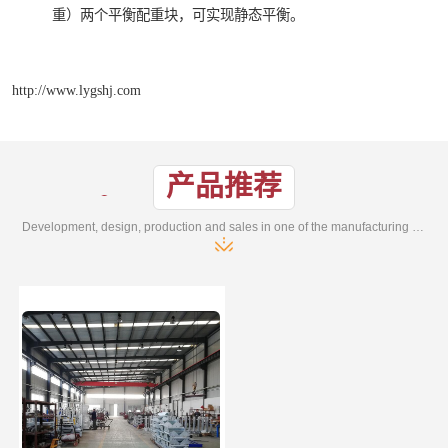
重）两个平衡配重块，可实现静态平衡。
http://www.lygshj.com
产品推荐
Development, design, production and sales in one of the manufacturing enterprises