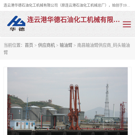
连云港华德石油化工机械有限公司（原连云港石油化工机械总厂），始创于1982年，是从事码头船用流体装卸臂、陆用流体装卸臂（鹤管）、活动梯、钢构平台、定量装车系统等全系列流体装卸设备的设计、制造、销售以及服务的专业供应商。
连云港华德石油化工机械有限公司
当前位置：
首页
>
供应商机
>
输油臂
> 南昌输油臂供应商_码头输油
陆用流体装卸臂
液化气鹤管
臂
液氨鹤管
液氯鹤管
LNG鹤管
活动梯
平台栈桥
卸车鹤管
装车鹤管
输油臂
紧急脱离干式接头
火车鹤管