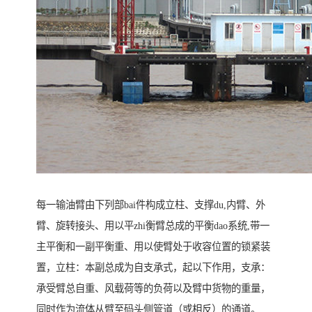
每一输油臂由下列部bai件构成立柱、支撑du,内臂、外
臂、旋转接头、用以平zhi衡臂总成的平衡dao系统,带一
主平衡和一副平衡重、用以使臂处于收容位置的锁紧装
置，立柱：本副总成为自支承式，起以下作用，支承：
承受臂总自重、风载荷等的负荷以及臂中货物的重量，
同时作为流体从臂至码头侧管道（或相反）的通道。