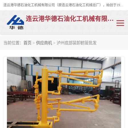
连云港华德石油化工机械有限公司（原连云港石油化工机械总厂），始创于1982年，是从事码头船用流体装卸臂、陆用流体装卸臂（鹤管）、活动梯、钢构平台、定量装车系统等全系列流体装卸设备的设计、制造、销售以及服务的专业供应商。
连云港华德石油化工机械有限公司
当前位置：
首页
>
供应商机
> 泸州底部装卸鹤管批发
陆用流体装卸臂
液化气鹤管
液氨鹤管
液氯鹤管
LNG鹤管
活动梯
平台栈桥
卸车鹤管
装车鹤管
输油臂
紧急脱离干式接头
火车鹤管