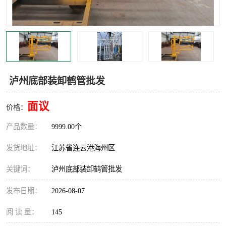
汽车鹤管
顶部鹤管
底部鹤管
低温鹤管
浮动出油装置
鹤管
泸州底部装卸鹤管批发
车臂
拉断阀
面议
价格：
产品数量：
9999.00个
发货地址：
江苏省连云港海州区
关键词：
泸州底部装卸鹤管批发
发布日期：
2026-08-07
阅 读 量：
145