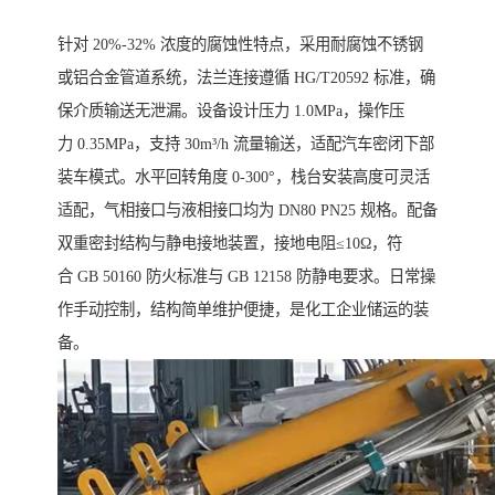
针对 20%-32% 浓度的腐蚀性特点，采用耐腐蚀不锈钢
或铝合金管道系统，法兰连接遵循 HG/T20592 标准，确
保介质输送无泄漏。设备设计压力 1.0MPa，操作压
力 0.35MPa，支持 30m³/h 流量输送，适配汽车密闭下部
装车模式。水平回转角度 0-300°，栈台安装高度可灵活
适配，气相接口与液相接口均为 DN80 PN25 规格。配备
双重密封结构与静电接地装置，接地电阻≤10Ω，符
合 GB 50160 防火标准与 GB 12158 防静电要求。日常操
作手动控制，结构简单维护便捷，是化工企业储运的装
备。