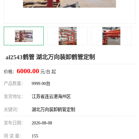
汽车鹤管
顶部鹤管
底部鹤管
低温鹤管
浮动出油装置
鹤管
车臂
拉断阀
al2543鹤管 湖北万向装卸鹤管定制
6000.00
价格：
元/台 起
产品数量：
9999.00台
发货地址：
江苏省连云港海州区
关键词：
湖北万向装卸鹤管定制
发布日期：
2026-08-08
阅 读 量：
155