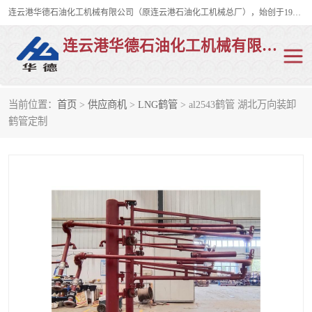
连云港华德石油化工机械有限公司（原连云港石油化工机械总厂），始创于1982年，是从事码头船用流体装卸臂、陆用流体装卸臂（鹤管）、活动梯、钢构平台、定量装车系统等全系列流体装卸设备的设计、制造、销售以及服务的专业供应商。
连云港华德石油化工机械有限公司
当前位置：
首页
>
供应商机
>
LNG鹤管
> al2543鹤管 湖北万向装卸
陆用流体装卸臂
液化气鹤管
鹤管定制
液氨鹤管
液氯鹤管
LNG鹤管
活动梯
平台栈桥
卸车鹤管
装车鹤管
输油臂
紧急脱离干式接头
火车鹤管