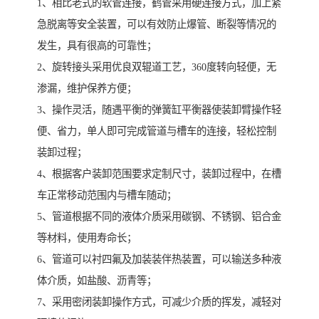
1、相比老式的软管连接，鹤管采用硬连接方式，加上紧
急脱离等安全装置，可以有效防止爆管、断裂等情况的
发生，具有很高的可靠性；
2、旋转接头采用优良双辊道工艺，360度转向轻便，无
渗漏，维护保养方便；
3、操作灵活，随遇平衡的弹簧缸平衡器使装卸臂操作轻
便、省力，单人即可完成管道与槽车的连接，轻松控制
装卸过程；
4、根据客户装卸范围要求定制尺寸，装卸过程中，在槽
车正常移动范围内与槽车随动；
5、管道根据不同的液体介质采用碳钢、不锈钢、铝合金
等材料，使用寿命长；
6、管道可以衬四氟及加装装伴热装置，可以输送多种液
体介质，如盐酸、沥青等；
7、采用密闭装卸操作方式，可减少介质的挥发，减轻对