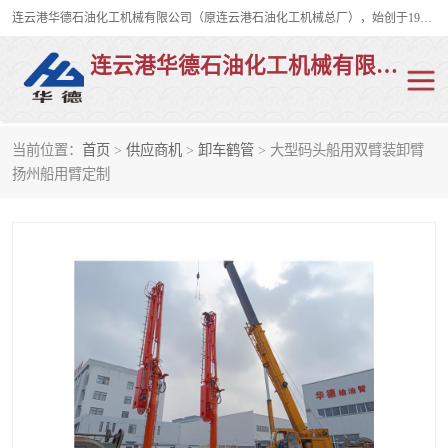
连云港华德石油化工机械有限公司（原连云港石油化工机械总厂），始创于1982年，是从事码头船用流体装卸臂、陆用流体装卸臂（鹤管）、活动梯、钢构平台、定量装车系统等全系列流体装卸设备的设计、制造、销售以及服务的专业供应商。
连云港华德石油化工机械有限公司
当前位置：
首页
>
供应商机
>
卸车鹤管
> 大型码头船用双臂装卸臂
陆用流体装卸臂
液化气鹤管
扬州船用臂定制
液氨鹤管
液氯鹤管
LNG鹤管
活动梯
平台栈桥
卸车鹤管
装车鹤管
输油臂
紧急脱离干式接头
火车鹤管