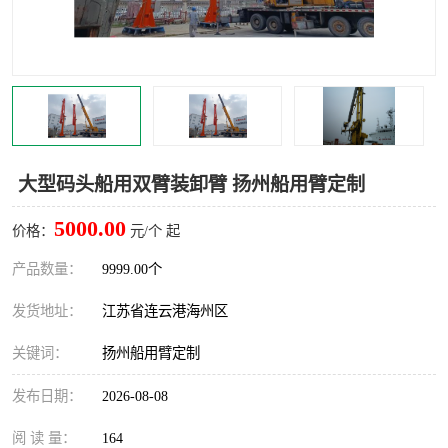
汽车鹤管
顶部鹤管
底部鹤管
低温鹤管
浮动出油装置
鹤管
车臂
拉断阀
大型码头船用双臂装卸臂 扬州船用臂定制
5000.00
价格：
元/个 起
产品数量：
9999.00个
发货地址：
江苏省连云港海州区
关键词：
扬州船用臂定制
发布日期：
2026-08-08
阅 读 量：
164