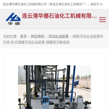
连云港华德石油化工机械有限公司（原连云港石油化工机械总厂），始创于1982年，是从事码头船用流体装卸臂、陆用流体装卸臂（鹤管）、活动梯、钢构平台、定量装车系统等全系列流体装卸设备的设计、制造、销售以及服务的专业供应商。
连云港华德石油化工机械有限公司
当前位置：
首页
>
供应商机
>
浮动出油装置
> 铜陵浮动出油装置供
陆用流体装卸臂
液化气鹤管
应商 卧式储罐浮动出油装置 储罐用灵敏度高
液氨鹤管
液氯鹤管
LNG鹤管
活动梯
平台栈桥
卸车鹤管
装车鹤管
输油臂
紧急脱离干式接头
火车鹤管