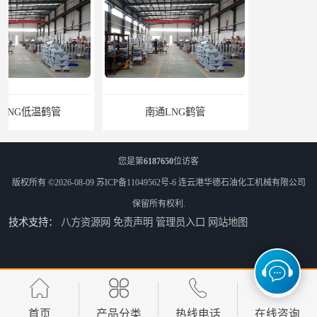
南通LNG鹤管
江苏LNG鹤管
您是第
6187650
位访客
版权所有 ©2026-08-09
苏ICP备11049562号-6
连云港华德石油化工机械有限公司
保留所有权利.
技术支持：
八方资源网
免责声明
管理员入口
网站地图
太原船用臂厂家
舟山船用臂厂家
首页
产品分类
热线电话
在线咨询