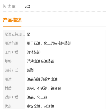
阅 读 量：
202
产品描述
是否支持加工定制
是
用途范围
用于石油、化工码头液体装卸
工作介质
流体装卸
规格
浮动出油吸油装置
破碎方式
破裂
用途
油品储罐的重力出油
材质
碳钢、不锈钢、铝合金
适用介质
油品、化工品
优点
高安全性、灵活性