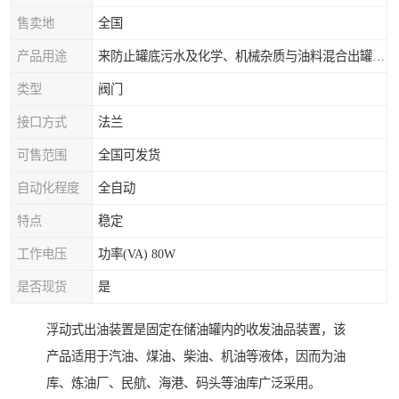
售卖地
全国
产品用途
来防止罐底污水及化学、机械杂质与油料混合出罐，进而保证油罐向外供油的纯净度。
类型
阀门
接口方式
法兰
可售范围
全国可发货
自动化程度
全自动
特点
稳定
工作电压
功率(VA) 80W
是否现货
是
浮动式出油装置是固定在储油罐内的收发油品装置，该
产品适用于汽油、煤油、柴油、机油等液体，因而为油
库、炼油厂、民航、海港、码头等油库广泛采用。