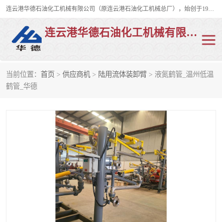
连云港华德石油化工机械有限公司（原连云港石油化工机械总厂），始创于1982年，是从事码头船用流体装卸臂、陆用流体装卸臂（鹤管）、活动梯、钢构平台、定量装车系统等全系列流体装卸设备的设计、制造、销售以及服务的专业供应商。
连云港华德石油化工机械有限公司
当前位置：
首页
>
供应商机
>
陆用流体装卸臂
> 液氮鹤管_温州低温
陆用流体装卸臂
液化气鹤管
鹤管_华德
液氨鹤管
液氯鹤管
LNG鹤管
活动梯
平台栈桥
卸车鹤管
装车鹤管
输油臂
紧急脱离干式接头
火车鹤管