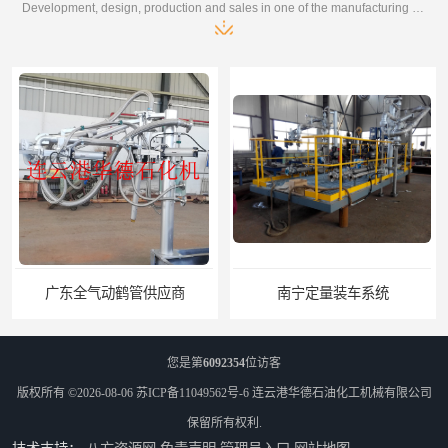
Development, design, production and sales in one of the manufacturing enterprises
南宁定量装车系统
贵州登船梯报价
您是第
6092354
位访客
版权所有 ©2026-08-06
苏ICP备11049562号-6
连云港华德石油化工机械有限公司
保留所有权利.