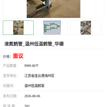
汽车鹤管
顶部鹤管
底部鹤管
低温鹤管
浮动出油装置
鹤管
车臂
拉断阀
液氮鹤管_温州低温鹤管_华德
面议
价格：
产品数量：
9999.00个
发货地址：
江苏省连云港海州区
关键词：
温州低温鹤管
发布日期：
2026-08-06
阅 读 量：
203