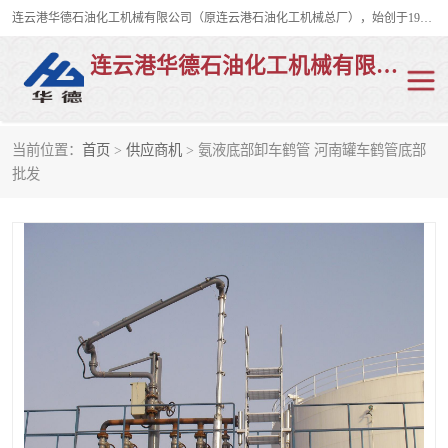
连云港华德石油化工机械有限公司（原连云港石油化工机械总厂），始创于1982年，是从事码头船用流体装卸臂、陆用流体装卸臂（鹤管）、活动梯、钢构平台、定量装车系统等全系列流体装卸设备的设计、制造、销售以及服务的专业供应商。
连云港华德石油化工机械有限公司
当前位置：
首页
>
供应商机
> 氨液底部卸车鹤管 河南罐车鹤管底部
陆用流体装卸臂
液化气鹤管
批发
液氨鹤管
液氯鹤管
LNG鹤管
活动梯
平台栈桥
卸车鹤管
装车鹤管
输油臂
紧急脱离干式接头
火车鹤管