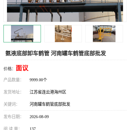
汽车鹤管
顶部鹤管
底部鹤管
低温鹤管
浮动出油装置
鹤管
车臂
拉断阀
氨液底部卸车鹤管 河南罐车鹤管底部批发
面议
价格：
产品数量：
9999.00个
发货地址：
江苏省连云港海州区
关键词：
河南罐车鹤管底部批发
发布日期：
2026-08-09
阅 读 量：
137