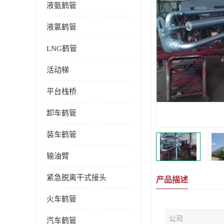
液氨鹤管
液氯鹤管
LNG鹤管
活动梯
平台栈桥
卸车鹤管
装车鹤管
输油臂
紧急脱离干式接头
产品描述
火车鹤管
公司
汽车鹤管