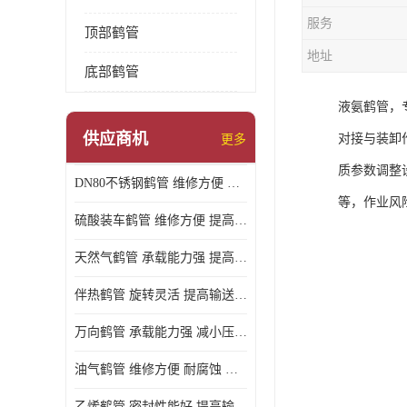
服务
顶部鹤管
地址
底部鹤管
液氨鹤管，
供应商机
对接与装卸
更多
质参数调整
DN80不锈钢鹤管 维修方便 提高输送效率
等，作业风
硫酸装车鹤管 维修方便 提高输送效率
天然气鹤管 承载能力强 提高输送效率
伴热鹤管 旋转灵活 提高输送效率
万向鹤管 承载能力强 减小压力损失
油气鹤管 维修方便 耐腐蚀 耐高温
乙烯鹤管 密封性能好 提高输送效率