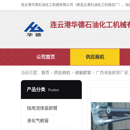
连云港华德石油化工机械
公司首页
供应商机
当前位置：
首页
>
供应商机
>
液氨鹤管
> 广西液氨鹤管厂家
产品分类
Product
陆用流体装卸臂
液化气鹤管