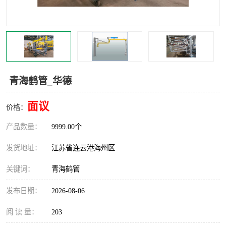
汽车鹤管
顶部鹤管
底部鹤管
低温鹤管
浮动出油装置
鹤管
青海鹤管_华德
车臂
拉断阀
面议
价格：
产品数量：
9999.00个
发货地址：
江苏省连云港海州区
关键词：
青海鹤管
发布日期：
2026-08-06
阅 读 量：
203