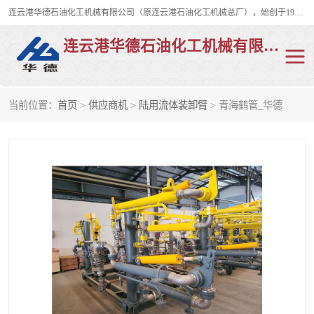
连云港华德石油化工机械有限公司（原连云港石油化工机械总厂），始创于1982年，是从事码头船用流体装卸臂、陆用流体装卸臂（鹤管）、活动梯、钢构平台、定量装车系统等全系列流体装卸设备的设计、制造、销售以及服务的专业供应商。
连云港华德石油化工机械有限公司
当前位置：
首页
>
供应商机
>
陆用流体装卸臂
> 青海鹤管_华德
陆用流体装卸臂
液化气鹤管
液氨鹤管
液氯鹤管
LNG鹤管
活动梯
平台栈桥
卸车鹤管
装车鹤管
输油臂
紧急脱离干式接头
火车鹤管