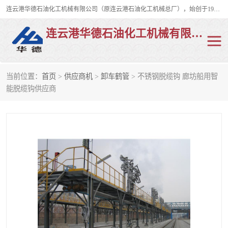
连云港华德石油化工机械有限公司（原连云港石油化工机械总厂），始创于1982年，是从事码头船用流体装卸臂、陆用流体装卸臂（鹤管）、活动梯、钢构平台、定量装车系统等全系列流体装卸设备的设计、制造、销售以及服务的专业供应商。
连云港华德石油化工机械有限公司
当前位置：
首页
>
供应商机
>
卸车鹤管
> 不锈钢脱缆钩 廊坊船用智
陆用流体装卸臂
液化气鹤管
能脱缆钩供应商
液氨鹤管
液氯鹤管
LNG鹤管
活动梯
平台栈桥
卸车鹤管
装车鹤管
输油臂
紧急脱离干式接头
火车鹤管