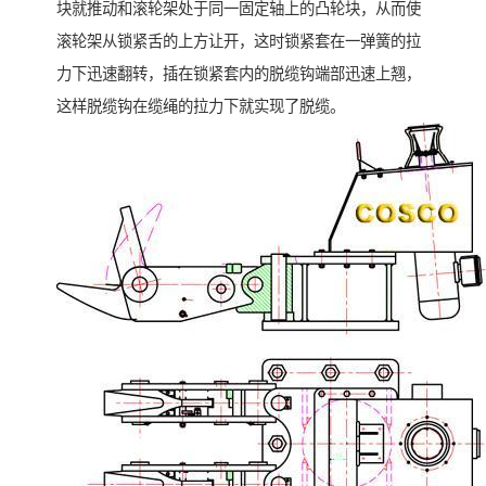
块就推动和滚轮架处于同一固定轴上的凸轮块，从而使
滚轮架从锁紧舌的上方让开，这时锁紧套在一弹簧的拉
力下迅速翻转，插在锁紧套内的脱缆钩端部迅速上翘，
这样脱缆钩在缆绳的拉力下就实现了脱缆。