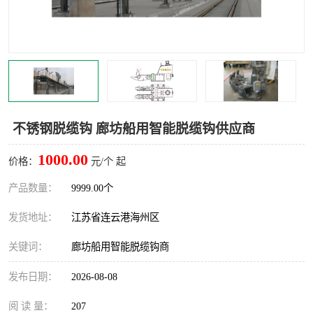
汽车鹤管
顶部鹤管
底部鹤管
低温鹤管
浮动出油装置
鹤管
车臂
拉断阀
不锈钢脱缆钩 廊坊船用智能脱缆钩供应商
1000.00
价格：
元/个 起
产品数量：
9999.00个
发货地址：
江苏省连云港海州区
关键词：
廊坊船用智能脱缆钩商
发布日期：
2026-08-08
阅 读 量：
207