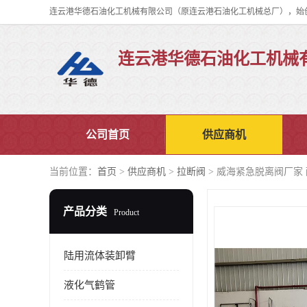
连云港华德石油化工机械
公司首页
供应商机
当前位置：
首页
>
供应商机
>
拉断阀
> 威海紧急脱离阀厂家
产品分类
Product
陆用流体装卸臂
液化气鹤管