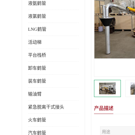
液氨鹤管
液氯鹤管
LNG鹤管
活动梯
平台栈桥
卸车鹤管
装车鹤管
输油臂
紧急脱离干式接头
产品描述
火车鹤管
用途
汽车鹤管