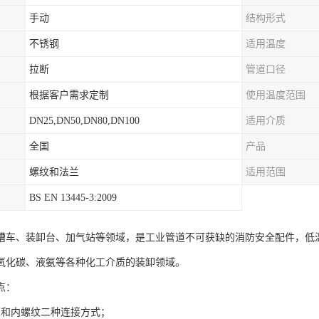
手动
结构形式
不锈钢
适用温度
拉断
管道口径
根据客户需求定制
使用温度范围
DN25,DN50,DN80,DN100
适用介质
全国
产品
螺纹和法兰
适用范围
BS EN 13445-3:2009
槽车、装卸台、加气站等领域，是工业管道不可获缺的消防安全配件，低温达
氧化碳、液氨等各种化工介质的装卸领域。
点：
兰和内螺纹二种连接方式；