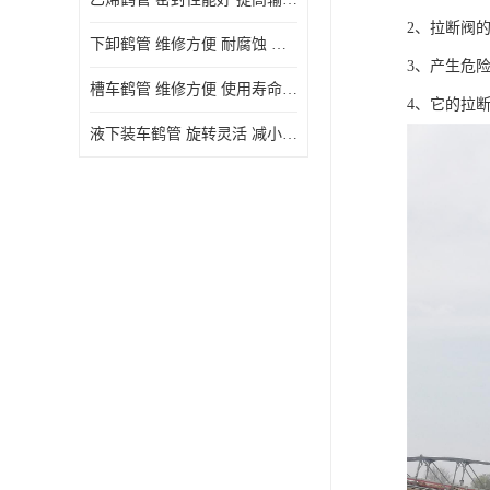
2、拉断阀
下卸鹤管 维修方便 耐腐蚀 耐高温
3、产生危
槽车鹤管 维修方便 使用寿命较长
4、它的拉
液下装车鹤管 旋转灵活 减小压力损失