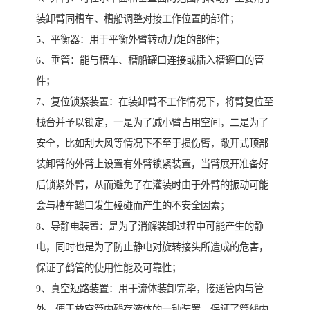
装卸臂同槽车、槽船调整对接工作位置的部件；
5、平衡器：用于平衡外臂转动力矩的部件；
6、垂管：能与槽车、槽船罐口连接或插入槽罐口的管
件；
7、复位锁紧装置：在装卸臂不工作情况下，将臂复位至
栈台并予以锁定，一是为了减小臂占用空间，二是为了
安全，比如刮大风等情况下不至于损伤臂，敞开式顶部
装卸臂的外臂上设置有外臂锁紧装置，当臂展开准备好
后锁紧外臂，从而避免了在灌装时由于外臂的振动可能
会与槽车罐口发生磕碰而产生的不安全因素；
8、导静电装置：是为了消解装卸过程中可能产生的静
电，同时也是为了防止静电对旋转接头所造成的危害，
保证了鹤管的使用性能及可靠性；
9、真空短路装置：用于流体装卸完毕，接通管内与管
外，便于放空管内残存液体的一种装置，保证了管线内