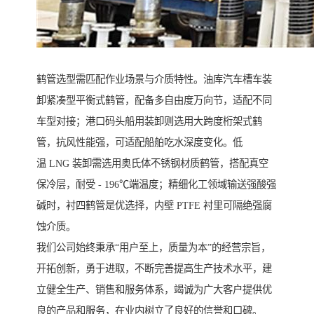
鹤管选型需匹配作业场景与介质特性。油库汽车槽车装
卸紧凑型平衡式鹤管，配备多自由度万向节，适配不同
车型对接；港口码头船用装卸则选用大跨度桁架式鹤
管，抗风性能强，可适配船舶吃水深度变化。低
温 LNG 装卸需选用奥氏体不锈钢材质鹤管，搭配真空
保冷层，耐受 - 196℃端温度；精细化工领域输送强酸强
碱时，衬四鹤管是优选择，内壁 PTFE 衬里可隔绝强腐
蚀介质。
我们公司始终秉承“用户至上，质量为本”的经营宗旨，
开拓创新，勇于进取，不断完善提高生产技术水平，建
立健全生产、销售和服务体系，竭诚为广大客户提供优
良的产品和服务，在业内树立了良好的信誉和口碑。