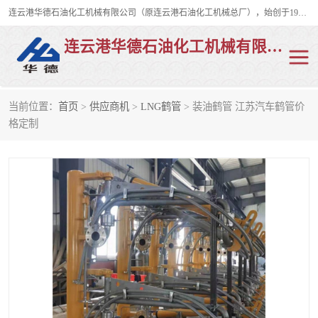
连云港华德石油化工机械有限公司（原连云港石油化工机械总厂），始创于1982年，是从事码头船用流体装卸臂、陆用流体装卸臂（鹤管）、活动梯、钢构平台、定量装车系统等全系列流体装卸设备的设计、制造、销售以及服务的专业供应商。
连云港华德石油化工机械有限公司
当前位置：
首页
>
供应商机
>
LNG鹤管
> 装油鹤管 江苏汽车鹤管价
陆用流体装卸臂
液化气鹤管
格定制
液氨鹤管
液氯鹤管
LNG鹤管
活动梯
平台栈桥
卸车鹤管
装车鹤管
输油臂
紧急脱离干式接头
火车鹤管