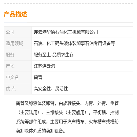
产品描述
公司
连云港华德石油化工机械有限公司
适用领域
石油、化工码头液体装卸事石油专用设备等
服务
服务至上-品质求生存
产地
江苏连云港
中文名
鹤管
优 点
高安全性、灵活性
鹤管又称液体装卸臂，由旋转接头、内臂、外臂、垂管
（主要陆用）、三维接头（主要船用），平衡器、控制
系统等部件组成，主要用于汽车槽车、火车槽车或槽船
装卸液体介质的装卸设备。