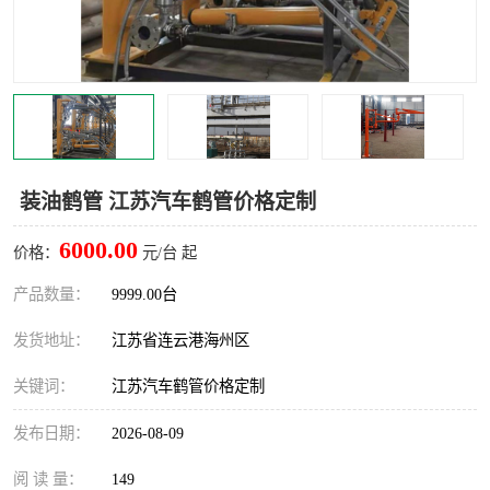
汽车鹤管
顶部鹤管
底部鹤管
低温鹤管
浮动出油装置
鹤管
车臂
拉断阀
装油鹤管 江苏汽车鹤管价格定制
6000.00
价格：
元/台 起
产品数量：
9999.00台
发货地址：
江苏省连云港海州区
关键词：
江苏汽车鹤管价格定制
发布日期：
2026-08-09
阅 读 量：
149