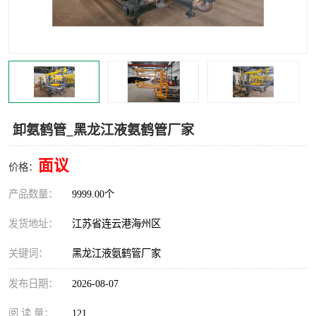
汽车鹤管
顶部鹤管
底部鹤管
低温鹤管
浮动出油装置
鹤管
车臂
拉断阀
卸氨鹤管_黑龙江液氨鹤管厂家
面议
价格：
产品数量：
9999.00个
发货地址：
江苏省连云港海州区
关键词：
黑龙江液氨鹤管厂家
发布日期：
2026-08-07
阅 读 量：
121