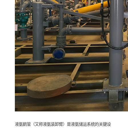
液氨鹤管（又称液氨装卸臂）是液氨储运系统的关键设