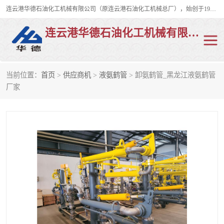
连云港华德石油化工机械有限公司（原连云港石油化工机械总厂），始创于1982年，是从事码头船用流体装卸臂、陆用流体装卸臂（鹤管）、活动梯、钢构平台、定量装车系统等全系列流体装卸设备的设计、制造、销售以及服务的专业供应商。
连云港华德石油化工机械有限公司
当前位置：
首页
>
供应商机
>
液氨鹤管
> 卸氨鹤管_黑龙江液氨鹤管
陆用流体装卸臂
液化气鹤管
厂家
液氨鹤管
液氯鹤管
LNG鹤管
活动梯
平台栈桥
卸车鹤管
装车鹤管
输油臂
紧急脱离干式接头
火车鹤管