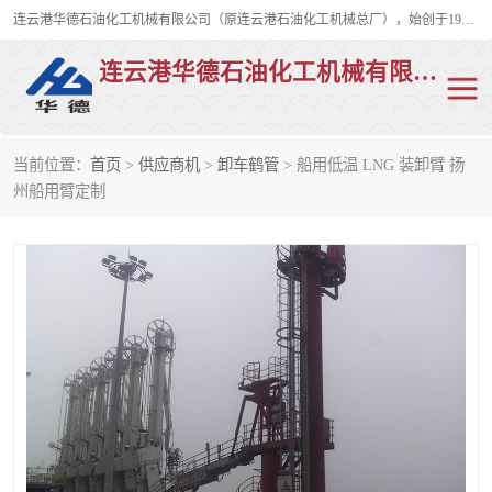
连云港华德石油化工机械有限公司（原连云港石油化工机械总厂），始创于1982年，是从事码头船用流体装卸臂、陆用流体装卸臂（鹤管）、活动梯、钢构平台、定量装车系统等全系列流体装卸设备的设计、制造、销售以及服务的专业供应商。
连云港华德石油化工机械有限公司
当前位置：
首页
>
供应商机
>
卸车鹤管
> 船用低温 LNG 装卸臂 扬
陆用流体装卸臂
液化气鹤管
州船用臂定制
液氨鹤管
液氯鹤管
LNG鹤管
活动梯
平台栈桥
卸车鹤管
装车鹤管
输油臂
紧急脱离干式接头
火车鹤管