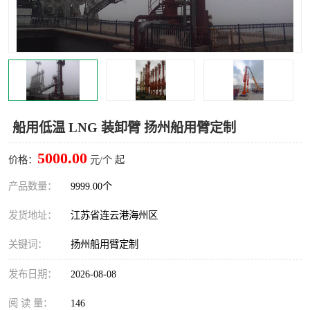
汽车鹤管
顶部鹤管
底部鹤管
低温鹤管
浮动出油装置
鹤管
车臂
拉断阀
船用低温 LNG 装卸臂 扬州船用臂定制
5000.00
价格：
元/个 起
产品数量：
9999.00个
发货地址：
江苏省连云港海州区
关键词：
扬州船用臂定制
发布日期：
2026-08-08
阅 读 量：
146