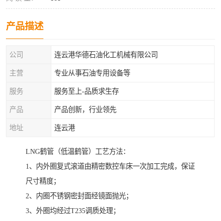
产品描述
公司
连云港华德石油化工机械有限公司
主营
专业从事石油专用设备等
服务
服务至上-品质求生存
产品
产品创新，行业领先
地址
连云港
LNG鹤管（低温鹤管）工艺方法：
1、内外圈复式滚道由精密数控车床一次加工完成，保证
尺寸精度；
2、内圈不锈钢密封面经镜面抛光；
3、外圈均经过T235调质处理；