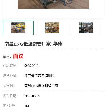
汽车鹤管
顶部鹤管
底部鹤管
低温鹤管
浮动出油装置
鹤管
车臂
拉断阀
南昌LNG低温鹤管厂家_华德
面议
价格：
产品数量：
9999.00个
发货地址：
江苏省连云港海州区
关键词：
南昌LNG低温鹤管厂家
发布日期：
2026-08-09
阅 读 量：
161