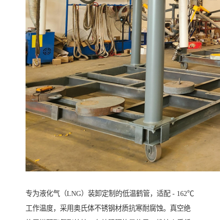
专为液化气（LNG）装卸定制的低温鹤管，适配 - 162℃
工作温度，采用奥氏体不锈钢材质抗寒耐腐蚀。真空绝