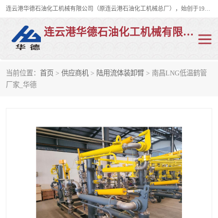
连云港华德石油化工机械有限公司（原连云港石油化工机械总厂），始创于1982年，是从事码头船用流体装卸臂、陆用流体装卸臂（鹤管）、活动梯、钢构平台、定量装车系统等全系列流体装卸设备的设计、制造、销售以及服务的专业供应商。
连云港华德石油化工机械有限公司
当前位置：
首页
>
供应商机
>
陆用流体装卸臂
> 南昌LNG低温鹤管
陆用流体装卸臂
液化气鹤管
厂家_华德
液氨鹤管
液氯鹤管
LNG鹤管
活动梯
平台栈桥
卸车鹤管
装车鹤管
输油臂
紧急脱离干式接头
火车鹤管