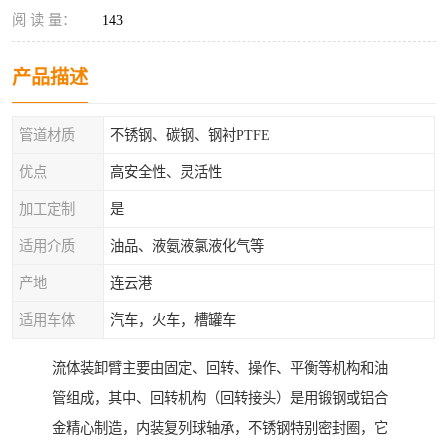
阅 读 量：
143
产品描述
管道材质
不锈钢、碳钢、钢衬PTFE
优点
高安全性、灵活性
加工定制
是
适用介质
油品、液氨液氯液化气等
产地
连云港
适用车体
汽车，火车，槽罐车
流体装卸臂主要由固定、回转、操作、平衡等机构和油
管组成，其中、回转机构（回转接头）是用锻钢或铝合
金精心制造，内装复列球轴承，不锈钢特别密封圈，它