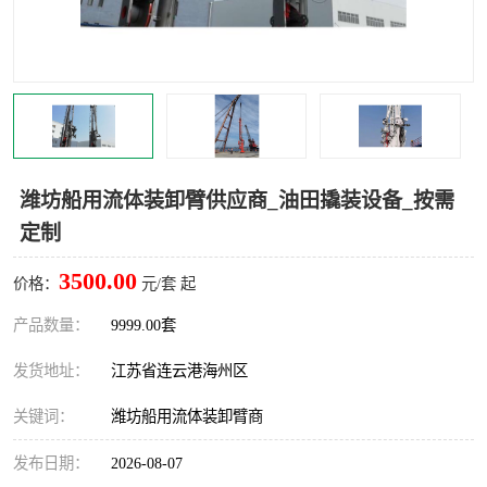
汽车鹤管
顶部鹤管
底部鹤管
低温鹤管
浮动出油装置
鹤管
车臂
拉断阀
潍坊船用流体装卸臂供应商_油田撬装设备_按需
定制
3500.00
价格：
元/套 起
产品数量：
9999.00套
发货地址：
江苏省连云港海州区
关键词：
潍坊船用流体装卸臂商
发布日期：
2026-08-07