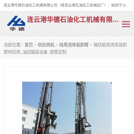
连云港华德石油化工机械有限公司（原连云港石油化工机械总厂），始创于1982年，是从事码头船用流体装卸臂、陆用流体装卸臂（鹤管）、活动梯、钢构平台、定量装车系统等全系列流体装卸设备的设计、制造、销售以及服务的专业供应商。
连云港华德石油化工机械有限公司
当前位置：
首页
>
供应商机
>
陆用流体装卸臂
> 潍坊船用流体装卸
陆用流体装卸臂
液化气鹤管
臂供应商_油田撬装设备_按需定制
液氨鹤管
液氯鹤管
LNG鹤管
活动梯
平台栈桥
卸车鹤管
装车鹤管
输油臂
紧急脱离干式接头
火车鹤管