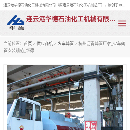
连云港华德石油化工机械有限公司（原连云港石油化工机械总厂），始创于1982年，是从事码头船用流体装卸臂、陆用流体装卸臂（鹤管）、活动梯、钢构平台、定量装车系统等全系列流体装卸设备的设计、制造、销售以及服务的专业供应商。
连云港华德石油化工机械有限公司
当前位置：
首页
>
供应商机
>
火车鹤管
> 杭州沥青鹤管厂家_火车鹤
陆用流体装卸臂
液化气鹤管
管安装规范_华德
液氨鹤管
液氯鹤管
LNG鹤管
活动梯
平台栈桥
卸车鹤管
装车鹤管
输油臂
紧急脱离干式接头
火车鹤管