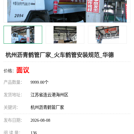
汽车鹤管
顶部鹤管
底部鹤管
低温鹤管
浮动出油装置
鹤管
车臂
拉断阀
杭州沥青鹤管厂家_火车鹤管安装规范_华德
面议
价格：
产品数量：
9999.00个
发货地址：
江苏省连云港海州区
关键词：
杭州沥青鹤管厂家
发布日期：
2026-08-08
阅 读 量：
136