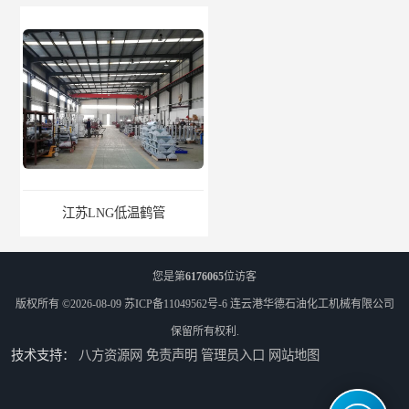
江苏LNG低温鹤管
南通LNG鹤管
您是第
6176065
位访客
版权所有 ©2026-08-09
苏ICP备11049562号-6
连云港华德石油化工机械有限公司
保留所有权利.
技术支持：
八方资源网
免责声明
管理员入口
网站地图