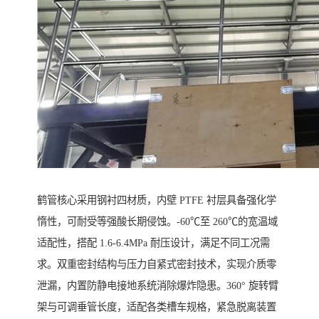
鹤管核心采用钢衬四材质，内壁 PTFE 衬层具备强化学
惰性，可耐受等强酸长期侵蚀。-60℃至 260℃的宽温域
适配性，搭配 1.6-6.4MPa 耐压设计，满足不同工况需
求。双重密封结构与压力自紧式密封技术，实现介质零
泄漏，内置防静电接地系统消除爆炸隐患。360° 旋转臂
架与可调垂管长度，适配各类槽车规格，紧急脱离装置