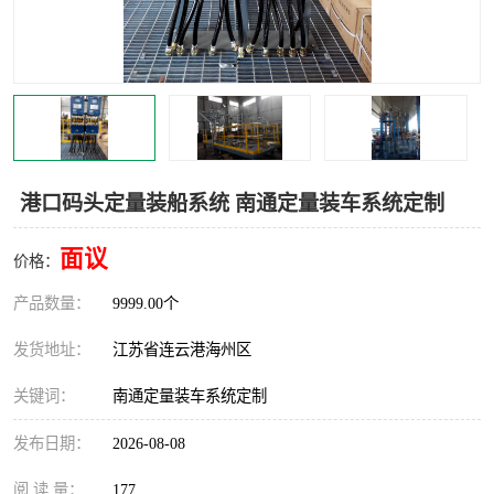
汽车鹤管
顶部鹤管
底部鹤管
低温鹤管
浮动出油装置
鹤管
车臂
拉断阀
港口码头定量装船系统 南通定量装车系统定制
面议
价格：
产品数量：
9999.00个
发货地址：
江苏省连云港海州区
关键词：
南通定量装车系统定制
发布日期：
2026-08-08
阅 读 量：
177