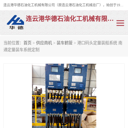
连云港华德石油化工机械有限公司（原连云港石油化工机械总厂），始创于1982年，是从事码头船用流体装卸臂、陆用流体装卸臂（鹤管）、活动梯、钢构平台、定量装车系统等全系列流体装卸设备的设计、制造、销售以及服务的专业供应商。
连云港华德石油化工机械有限公司
当前位置：
首页
>
供应商机
>
装车鹤管
> 港口码头定量装船系统 南
陆用流体装卸臂
液化气鹤管
通定量装车系统定制
液氨鹤管
液氯鹤管
LNG鹤管
活动梯
平台栈桥
卸车鹤管
装车鹤管
输油臂
紧急脱离干式接头
火车鹤管