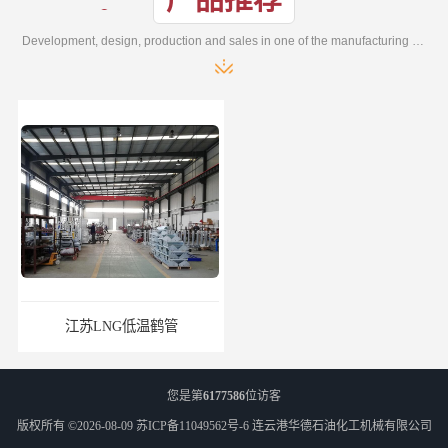
Development, design, production and sales in one of the manufacturing enterprises
江苏LNG低温鹤管
南通LNG鹤管
您是第
6177586
位访客
版权所有 ©2026-08-09
苏ICP备11049562号-6
连云港华德石油化工机械有限公司