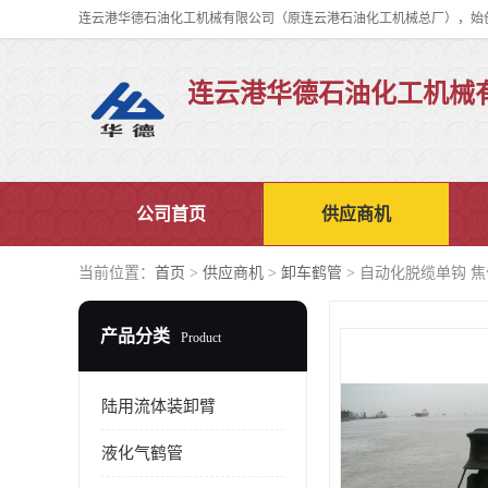
连云港华德石油化工机械
公司首页
供应商机
当前位置：
首页
>
供应商机
>
卸车鹤管
> 自动化脱缆单钩 
产品分类
Product
陆用流体装卸臂
液化气鹤管