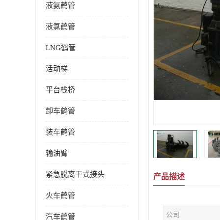
液氨鹤管
液氯鹤管
LNG鹤管
活动梯
平台栈桥
卸车鹤管
装车鹤管
输油臂
紧急脱离干式接头
产品描述
火车鹤管
公司
汽车鹤管