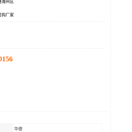
港海州区
缆钩厂家
0156
华德