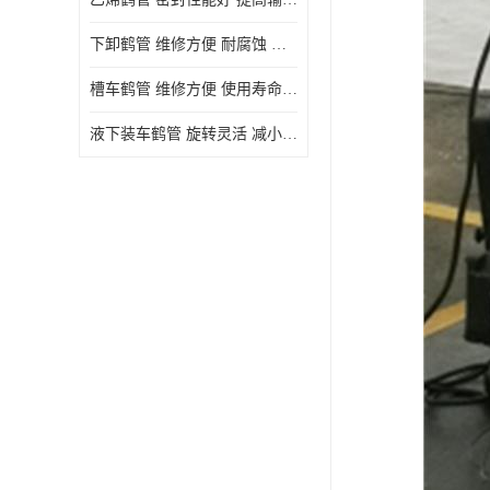
下卸鹤管 维修方便 耐腐蚀 耐高温
槽车鹤管 维修方便 使用寿命较长
液下装车鹤管 旋转灵活 减小压力损失