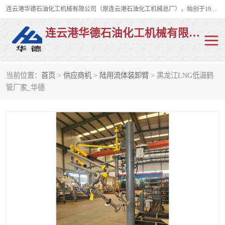
连云港华德石油化工机械有限公司（原连云港石油化工机械总厂），始创于1982年，是从事码头船用流体装卸臂、陆用流体装卸臂（鹤管）、活动梯、钢构平台、定量装车系统等全系列流体装卸设备的设计、制造、销售以及服务的专业供应商。
连云港华德石油化工机械有限公司
当前位置：
首页
>
供应商机
>
陆用流体装卸臂
> 黑龙江LNG低温鹤
陆用流体装卸臂
液化气鹤管
管厂家_华德
液氨鹤管
液氯鹤管
LNG鹤管
活动梯
平台栈桥
卸车鹤管
装车鹤管
输油臂
紧急脱离干式接头
火车鹤管