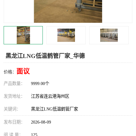
汽车鹤管
顶部鹤管
底部鹤管
低温鹤管
浮动出油装置
鹤管
车臂
拉断阀
黑龙江LNG低温鹤管厂家_华德
面议
价格：
产品数量：
9999.00个
发货地址：
江苏省连云港海州区
关键词：
黑龙江LNG低温鹤管厂家
发布日期：
2026-08-09
阅 读 量：
125