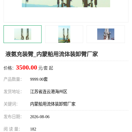
汽车鹤管
顶部鹤管
底部鹤管
低温鹤管
浮动出油装置
鹤管
车臂
拉断阀
液氨充装臂_内蒙船用流体装卸臂厂家
3500.00
价格：
元/套 起
产品数量：
9999.00套
发货地址：
江苏省连云港海州区
关键词：
内蒙船用流体装卸臂厂家
发布日期：
2026-08-06
阅 读 量：
182