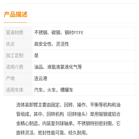
产品描述
管道材质
不锈钢、碳钢、钢衬PTFE
优点
高安全性、灵活性
加工定制
是
适用介质
油品、液氨液氯液化气等
产地
连云港
适用车体
汽车，火车，槽罐车
流体装卸臂主要由固定、回转、操作、平衡等机构和油
管组成，其中、回转机构（回转接头）是用锻钢或铝合
金精心制造，内装复列球轴承，不锈钢特别密封圈，它
旋转灵活、密封性能可靠、经久耐用。