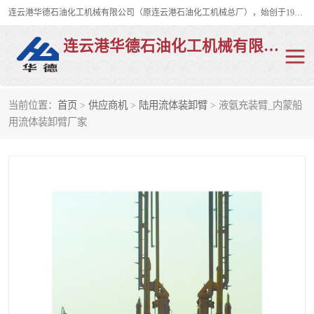
连云港华德石油化工机械有限公司（原连云港石油化工机械总厂），始创于1982年，是从事码头船用流体装卸臂、陆用流体装卸臂（鹤管）、活动梯、钢构平台、定量装车系统等全系列流体装卸设备的设计、制造、销售以及服务的专业供应商。
连云港华德石油化工机械有限公司
当前位置：
首页
>
供应商机
>
陆用流体装卸臂
> 液氨充装臂_内蒙船
陆用流体装卸臂
液化气鹤管
用流体装卸臂厂家
液氨鹤管
液氯鹤管
LNG鹤管
活动梯
平台栈桥
卸车鹤管
装车鹤管
输油臂
紧急脱离干式接头
火车鹤管