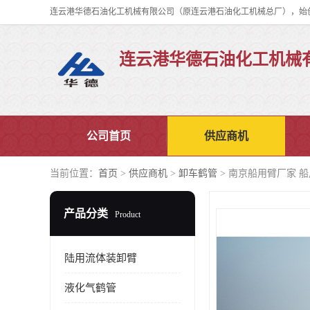
连云港华德石油化工机械
公司首页
供应商机
当前位置：
首页
>
供应商机
>
卸车鹤管
> 南京船用臂厂家 船
产品分类
Product
陆用流体装卸臂
液化气鹤管