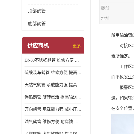
服务
顶部鹤管
地址
底部鹤管
船用输油臂
供应商机
对接区域：
更多
素所确定。
DN80不锈钢鹤管 维修方便 提高输送效率
工作区域：
硫酸装车鹤管 维修方便 提高输送效率
而不致发生
天然气鹤管 承载能力强 提高输送效率
报警区域：
伴热鹤管 旋转灵活 提高输送效率
送。如果输
在安全位置
万向鹤管 承载能力强 减小压力损失
油气鹤管 维修方便 耐腐蚀 耐高温
乙烯鹤管 密封性能好 提高输送效率