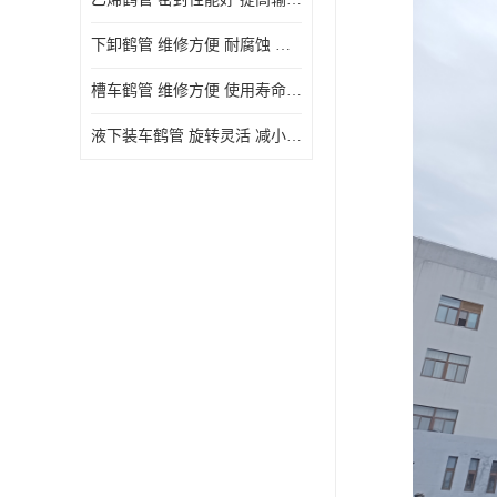
下卸鹤管 维修方便 耐腐蚀 耐高温
槽车鹤管 维修方便 使用寿命较长
液下装车鹤管 旋转灵活 减小压力损失